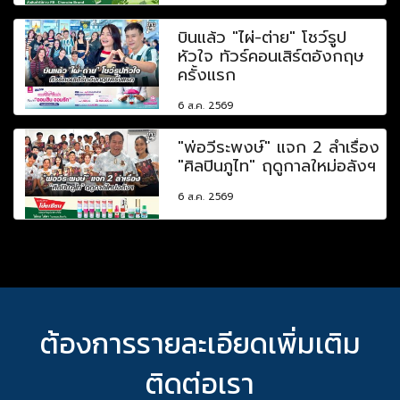
บินแล้ว "ไผ่-ต่าย" โชว์รูป
หัวใจ ทัวร์คอนเสิร์ตอังกฤษ
ครั้งแรก
6 ส.ค. 2569
"พ่อวีระพงษ์" แจก 2 ลำเรื่อง
"ศิลปินภูไท" ฤดูกาลใหม่อลังฯ
6 ส.ค. 2569
ต้องการรายละเอียดเพิ่มเติม
ติดต่อเรา