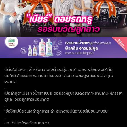
ดีต่อใจfcสุดๆ สำหรับความใจดี อบอุ่นของ" เบียร์ พร้อมพงษ์"ที่มี
ต่อ"หมิว"ภรรยาและทายาทที่รอจะมาเติมความสมบูรณ์ของชีวิตคู่ใน
อนาคต
.
เมื่อล่าสุด"เบียร์"ใจป้ำสายเปย์ ถอยรถหรูป้ายแดงราคาหลายล้านให้ภรรยา
ดูแล ไว้รอลูกสาวในอนาคต
.
"ซื้อให้แม่น้องBMถ่าลูกสาวหล่า สิมาง่ายบ่น้อ"เบียร์เขียนแคปชั่น
.
ขณะที่หมิวโพสต์ขอบคุณว่า