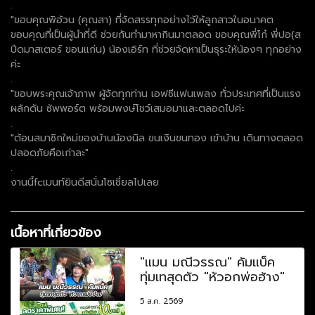
.
"ขอบคุณพิอ้วน (คุณสา) ที่จัดสรรทุกอย่างไว้ให้ลูกสาวในอนาคต
ขอบคุณที่เป็นผู้นำที่ดี ช่วยกันทำมาหากินมาตลอด ขอบคุณพี่โก๋ พี่ปอ(ส
ปีดมาสเตอร์ ขอนแก่น) น้องเอิร์ท ที่ช่วยจัดหาเป็นธุระให้น้องๆ ทุกอย่าง
ค่ะ
.
"ขอบพระคุณเจ้าภาพ ผู้จัดทุกท่าน เอฟซีแฟนเพลง ทั่วประเทศที่เป็นแรง
ผลักดัน ซัพพอร์ต พร้อมพงษ์โชว์เสมอมาและตลอดไปค่ะ
.
"ต้อนสมาชิกใหม่ของบ้านน้องนิล ขนเงินขนทอง เข้าบ้าน เดินทางตลอด
ปลอดภัยคือเก่าละ"
.
งานนี้fcเมนท์ยินดีสนั่นโซเชี่ยลไปเลย
เนื้อหาที่เกี่ยวข้อง
"แมน มณีวรรณ" คัมแบ็ค
ทุ่มเทสุดตัว "หัวอกพ่อฮ้าง"
5 ส.ค. 2569