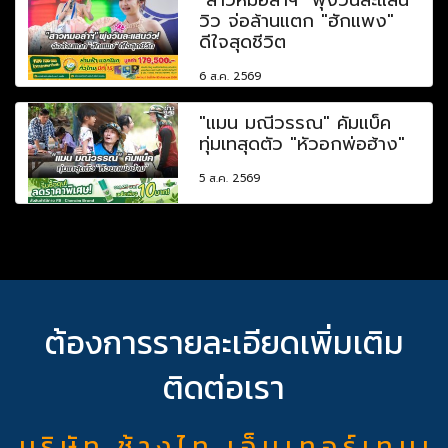
วิว จ่อล้านแตก "ฮักแพง"
ดีใจสุดชีวิต
6 ส.ค. 2569
"แมน มณีวรรณ" คัมแบ็ค
ทุ่มเทสุดตัว "หัวอกพ่อฮ้าง"
5 ส.ค. 2569
ต้องการรายละเอียดเพิ่มเติม
ติดต่อเรา
บ ริ ษั ท ช้ า ง ไ ท เ อ็ น เ ท อ ร์ เ ท น เ