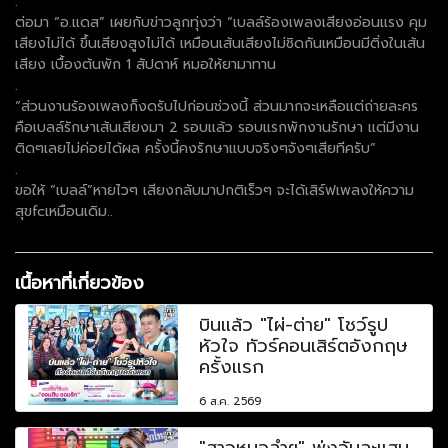
.
ต่อมา “อ.แดส” เผยกับข่าวลูกทุ่งว่า “เบลล์ร้องเพลงเสียงอ่อนแรง คุม
เสียงไม่ได้ ขึ้นเสียงสูงไม่ได้ เหมือนเส้นเสียงไม่ชิดกันเหมือนมีติ่งในเส้น
เสียง เบื้องต้นพัก 1 สัปดาห์ หมอให้ยามาทาน
.
“ส่วนงานร้องเพลงก็งดรับไปก่อนช่วงนี้ ส่วนมากจะเหลือแต่ถ่ายละคร
คือเบลล์รักษาเส้นเสียงมา 2 รอบแล้ว รอบแรกพักงานรักษา แต่มีงาน
ติดๆเลยไม่ค่อยได้ผล ครั้งนี้คงรักษาแบบจริงๆจังๆเสียทีครับ”
.
ขอให้ “เบลล์”หายไวๆ เสียงกลับมาปกติเร็วๆ จะได้เสิร์ฟเพลงให้ความ
สุขfcเหมือนเดิม..
เนื้อหาที่เกี่ยวข้อง
บินแล้ว "ไผ่-ต่าย" โชว์รูป
หัวใจ ทัวร์คอนเสิร์ตอังกฤษ
ครั้งแรก
6 ส.ค. 2569
"สาวหมอลำฯ" พุ่งวันละแสน