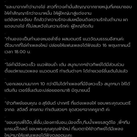
.
“และมาจากคำว่านางไอ่ สาวที่ทวงคำมั่นสัญญาจากชายหนุ่มที่เคยมาชอบ
ให้คำสัญญารักว่าจะมาหมั้น ให้ผู้ใหญ่มาสู่แต่งงาน
แต่ยังหาบเงียบ ก็กลัวว่าความรักจะล่มเหมือนดังความรักในตำนาน ผา
แดงนางไอ่ ที่ไม่สมหวังในความรักค่ะ ผู้ใหญ่กีดกัน
.
“ทำนองจะเป็นทำนองหมอลำซิ่ง ผสมดนตรี แนววัฒนธรรมอีสานค่ะ
ดีใจมากที่ไอ่คำเพลงใหม่ ปล่อยให้แฟนเพลงได้ฟังแล้ว 16 พฤษภาคมนี้
เวลา 18.00 น.
.
“ไอ่คำมีจังหวะเร็ว แนวฟ้อนรำ เต้น สนุกมากๆข้าวทิพย์ได้มีส่วนร่วม
ตั้งแต่หาแนวเพลง แนวดนตรี ท่าเต้นต่างๆ ได้ถ่ายเวอร์ชั่นเต้นไปแล้ว
.
“บอกเลยนานมากๆ 10 กว่าปีไม่ได้ทำเพลงที่มีจังหวะเร็ว สนุกๆมา ให้ได้
เต้นกัน เวอร์ชั่นเต้นจะปล่อยออกมา8 มิถุนายนนี้
.
“ข้าวทิพย์ขอบคุณ อ.สุริยันต์ ปากศรี ที่แต่งเพลงให้ ขอบพระคุณดนตรี
จากอ. สวัสดิ์ สารคาม ท่าเต้นสวยๆ ชุดสวยๆจากครูชาติ ค่ะ
.
“ขอบคุณพี่โบ๊ต,พี่อั้ม,น้องคาร์บอน,น้องตั๊ก,ทีมน้ำเพชรสตูดิโอ ,พี่ๆทีม
แกรมมี่โกลด์ ขอบพระคุณคุณฟ้าใหม่ ที่เมตตาให้ข้าวทิพย์ได้มีเพลง
ใหม่ๆมาให้แฟนเพลงได้ฟังตลอดนะคะ