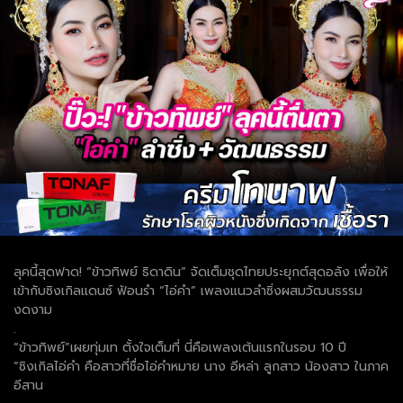
ลุคนี้สุดฟาด! “ข้าวทิพย์ ธิดาดิน” จัดเต็มชุดไทยประยุกต์สุดอลัง เพื่อให้
เข้ากับซิงเกิลแดนซ์ ฟ้อนรำ “ไอ่คำ” เพลงแนวลำซิ่งผสมวัฒนธรรม
งดงาม
.
“ข้าวทิพย์”เผยทุ่มเท ตั้งใจเต็มที่ นี่คือเพลงเต้นแรกในรอบ 10 ปี
“ซิงเกิลไอ่คำ คือสาวที่ชื่อไอ่คำหมาย นาง อีหล่า ลูกสาว น้องสาว ในภาค
อีสาน