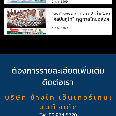
6 ส.ค. 2569
"พ่อวีระพงษ์" แจก 2 ลำเรื่อง
"ศิลปินภูไท" ฤดูกาลใหม่อลังฯ
6 ส.ค. 2569
ต้องการรายละเอียดเพิ่มเติม
ติดต่อเรา
บ ริ ษั ท ช้ า ง ไ ท เ อ็ น เ ท อ ร์ เ ท น เ
ม น ท์ จำ กั ด
Tel.
02 974 5720