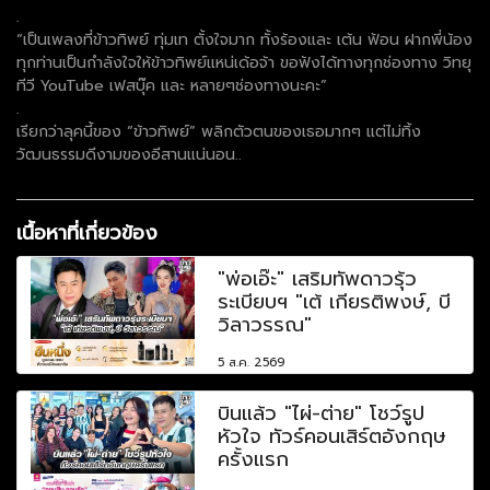
.
“เป็นเพลงที่ข้าวทิพย์ ทุ่มเท ตั้งใจมาก ทั้งร้องและ เต้น ฟ้อน ฝากพี่น้อง
ทุกท่านเป็นกำลังใจให้ข้าวทิพย์แหน่เด้อจ้า ขอฟังได้ทางทุกช่องทาง วิทยุ
ทีวี YouTube เฟสบุ๊ค และ หลายๆช่องทางนะคะ”
.
เรียกว่าลุคนี้ของ “ข้าวทิพย์” พลิกตัวตนของเธอมากๆ แต่ไม่ทิ้ง
วัฒนธรรมดีงามของอีสานแน่นอน..
เนื้อหาที่เกี่ยวข้อง
"พ่อเอ๊ะ" เสริมทัพดาวรุ้ว
ระเบียบฯ "เต้ เกียรติพงษ์, บี
วิลาวรรณ"
5 ส.ค. 2569
บินแล้ว "ไผ่-ต่าย" โชว์รูป
หัวใจ ทัวร์คอนเสิร์ตอังกฤษ
ครั้งแรก