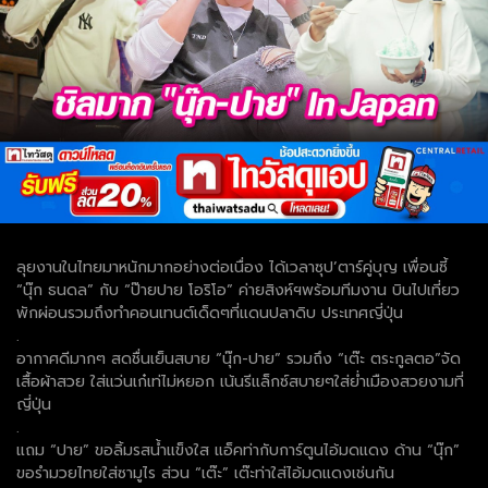
ลุยงานในไทยมาหนักมากอย่างต่อเนื่อง ได้เวลาซุป’ตาร์คู่บุญ เพื่อนซี้
“นุ๊ก ธนดล” กับ “ป๊ายปาย โอริโอ” ค่ายสิงห์ฯพร้อมทีมงาน บินไปเที่ยว
พักผ่อนรวมถึงทำคอนเทนต์เด็ดๆที่แดนปลาดิบ ประเทศญี่ปุ่น
.
อากาศดีมากๆ สดชื่นเย็นสบาย “นุ๊ก-ปาย” รวมถึง “เต๊ะ ตระกูลตอ”จัด
เสื้อผ้าสวย ใส่แว่นเก๋เท่ไม่หยอก เน้นรีแล็กซ์สบายๆใส่ย่ำเมืองสวยงามที่
ญี่ปุ่น
.
แถม “ปาย” ขอลิ้มรสน้ำแข็งใส แอ็คท่ากับการ์ตูนไอ้มดแดง ด้าน “นุ๊ก”
ขอรำมวยไทยใส่ซามูไร ส่วน “เต๊ะ” เต๊ะท่าใส่ไอ้มดแดงเช่นกัน