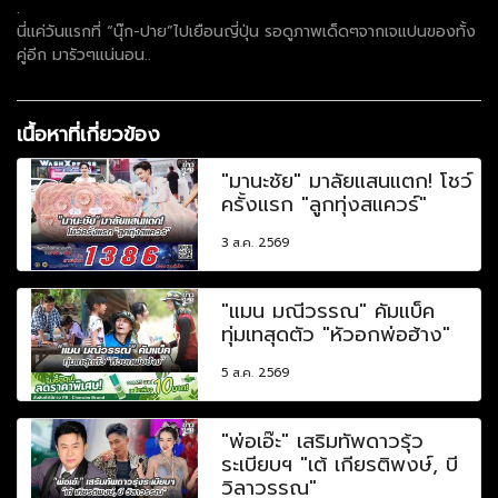
.
นี่แค่วันแรกที่ “นุ๊ก-ปาย”ไปเยือนญี่ปุ่น รอดูภาพเด็ดๆจากเจแปนของทั้ง
คู่อีก มารัวๆแน่นอน..
เนื้อหาที่เกี่ยวข้อง
"มานะชัย" มาลัยแสนแตก! โชว์
ครั้งแรก "ลูกทุ่งสแควร์"
3 ส.ค. 2569
"แมน มณีวรรณ" คัมแบ็ค
ทุ่มเทสุดตัว "หัวอกพ่อฮ้าง"
5 ส.ค. 2569
"พ่อเอ๊ะ" เสริมทัพดาวรุ้ว
ระเบียบฯ "เต้ เกียรติพงษ์, บี
วิลาวรรณ"