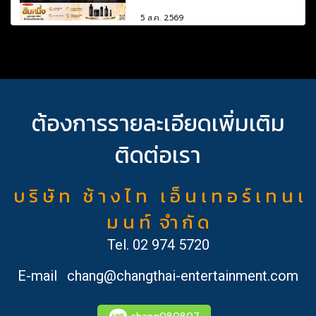
5 ส.ค. 2569
ต้องการรายละเอียดเพิ่มเติม
ติดต่อเรา
บ ริ ษั ท ช้ า ง ไ ท เ อ็ น เ ท อ ร์ เ ท น เ
ม น ท์ จำ กั ด
Tel.
02 974 5720
E-mail
chang@changthai-entertainment.com