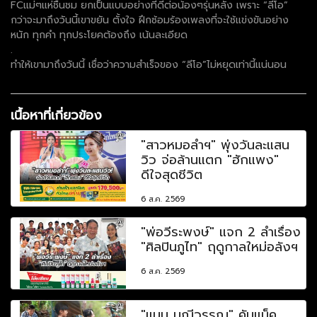
FCแม่ๆแห่ชื่นชม ยกเป็นแบบอย่างที่ดีต่อน้องๆรุ่นหลัง เพราะ “ลีโอ”
กว่าจะมาถึงวันนี้เขาขยัน ตั้งใจ ฝึกซ้อมร้องเพลงที่จะใช้แข่งขันอย่าง
หนัก ทุกคำ ทุกประโยคต้องถึง เน้นละเอียด
.
ทำให้เขามาถึงวันนี้ เชื่อว่าความสำเร็จของ “ลีโอ”ไม่หยุดเท่านี้แน่นอน
เนื้อหาที่เกี่ยวข้อง
"สาวหมอลำฯ" พุ่งวันละแสน
วิว จ่อล้านแตก "ฮักแพง"
ดีใจสุดชีวิต
6 ส.ค. 2569
"พ่อวีระพงษ์" แจก 2 ลำเรื่อง
"ศิลปินภูไท" ฤดูกาลใหม่อลังฯ
6 ส.ค. 2569
"แมน มณีวรรณ" คัมแบ็ค