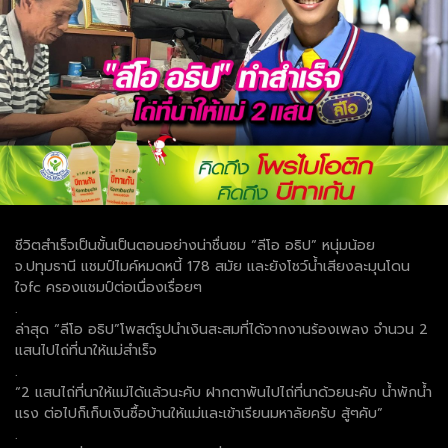
ชีวิตสำเร็จเป็นขั้นเป็นตอนอย่างน่าชื่นชม “ลีโอ อธิป” หนุ่มน้อย
จ.ปทุมธานี แชมป์ไมค์หมดหนี้ 178 สมัย และยังโชว์น้ำเสียงละมุนโดน
ใจfc ครองแชมป์ต่อเนื่องเรื่อยๆ
.
ล่าสุด “ลีโอ อธิป”โพสต์รูปนำเงินสะสมที่ได้จากงานร้องเพลง จำนวน 2
แสนไปไถ่ที่นาให้แม่สำเร็จ
.
“2 แสนไถ่ที่นาให้แม่ได้แล้วนะคับ ฝากตาพันไปไถ่ที่นาด้วยนะคับ น้ำพักน้ำ
แรง ต่อไปก็เก็บเงินซื้อบ้านให้แม่และเข้าเรียนมหาลัยครับ สู้ๆคับ”
.