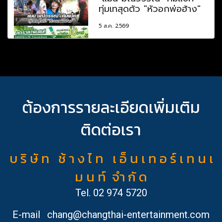
ทุ่มเทสุดตัว "หัวอกพ่อฮ้าง"
5 ส.ค. 2569
ต้องการรายละเอียดเพิ่มเติม
ติดต่อเรา
บ ริ ษั ท ช้ า ง ไ ท เ อ็ น เ ท อ ร์ เ ท น เ
ม น ท์ จำ กั ด
Tel.
02 974 5720
E-mail
chang@changthai-entertainment.com