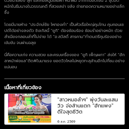
ด้วยน้ำเสียง ลุค และคอสตูมเสื้อผ้า หน้าผม จากกะป้อดีไซน์ 2 ชุดจัด
หนักในธีมนางในวรรณคดี ที่สวยสง่า ขลัง ถ่ายทอดความหมายอย่างลึก
ซึ้ง
.
โดยมีนายห้าง “ประจักษ์ชัย ไหทองคำ” เป็นหัวเรือใหญ่คุมโทน คุมคอนเซ
ปต์ได้อย่างลงตัว ซิงเกิลนี้ “ยูกิ” ต้องซ้อมร้อง ซ้อมรำอย่างหนัก ด้วย
สำเนียงกลอนลำที่ไม่ง่าย ได้ “อ.สวัสดิ์ สารคาม”ทำดนตรีคุมร้องอย่าง
เข้มข้น จนผ่านฉลุย
.
นี่คือความเก่ง ความสวย และครบเครื่องของ “ยูกิ เพ็ญผกา” ส่งให้ “ฮัก
ลาหน้าพ่อแล”ติด#ในมาแรง ยอดวิวไหลไม่หยุดทะลุล้านอีกไม่กี่ชม.อย่าง
แน่นอน
เนื้อหาที่เกี่ยวข้อง
"สาวหมอลำฯ" พุ่งวันละแสน
วิว จ่อล้านแตก "ฮักแพง"
ดีใจสุดชีวิต
6 ส.ค. 2569