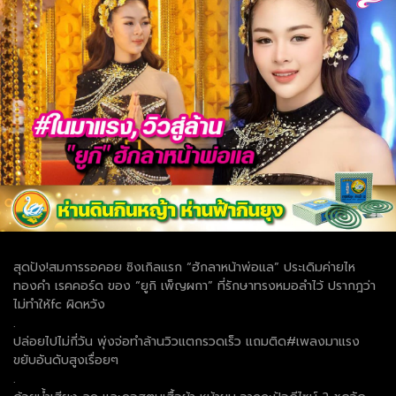
สุดปัง!สมการรอคอย ซิงเกิลแรก “ฮักลาหน้าพ่อแล” ประเดิมค่ายไห
ทองคำ เรคคอร์ด ของ “ยูกิ เพ็ญผกา” ที่รักษาทรงหมอลำไว้ ปรากฎว่า
ไม่ทำให้fc ผิดหวัง
.
ปล่อยไปไม่กี่วัน พุ่งจ่อทำล้านวิวแตกรวดเร็ว แถมติด#เพลงมาแรง
ขยับอันดับสูงเรื่อยๆ
.