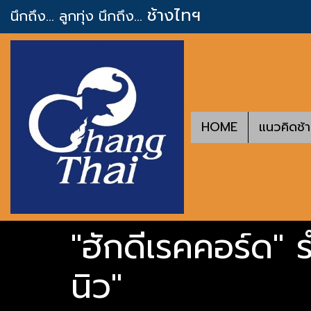
ช้างไทฯ
นึกถึง... ลูกทุ่ง
นึกถึง...
HOME
แนวคิดช้
"ฮักดีเรคคอร์ด" ร
นิว"