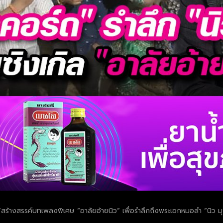
สร้างสรรค์บทเพลงพิเศษ “อาลัยอ้ายนิว” เพื่อรำลึกถึงพระเอกหมอลำ “นิว มุกด