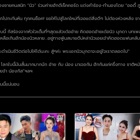
องชายคนสนิท “นิว” ร่วมค่ายฮักดีเร็คคอร์ด แต่งคำร้อง-ทำนองโดย “ออดี้ ภูบ
ไปกะทันหัน ทุกคนช็อค! ขอให้ไปสู่โลกใหม่ที่เจอแต่สิ่งดีๆ ไม่ต้องห่วงหลัง ชาต
นี้ กัสร้องจากหัวใจเต็มที่ๆสุดแล้วเด้ออ้าย คิดฮอดอ้ายเด้อนิว มุกดา บทเพลง
วเหลือเกินฮักน้องนิวหลาย...อยู่ทางพู้นสบายดีบ่หล่านิวเอยเจ้าคิดฮอดแฟนคลับ
้และดำเนินชีวิตต่อไปให้ได้นะคะ สู้ๆค่ะ พระเอกนิวมุกดาจะอยู่ใจเราตลอดไป”
โลกใบนี้มันสั้นมากมากนัก อ้าย กับ น้อง มาเจอกัน ฮักกันแค่ครึ่งทาง ชาติหน้
จ้า น้องกัส”ฯลฯ
คนนี้แน่นอน