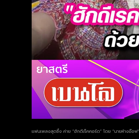
แฟนเพลงสุดซึ้ง ค่าย “ฮักดีเร็คคอร์ด” โดย “นายห้างอ๊อฟ”
.