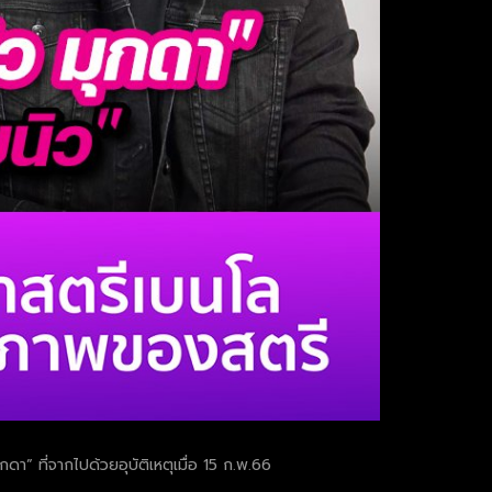
า” ที่จากไปด้วยอุบัติเหตุเมื่อ 15 ก.พ.66