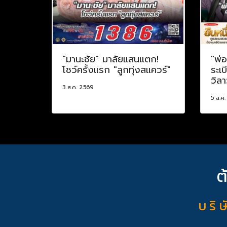
"มานะชัย" มาลัยแสนแตก!
"พ่อ
โชว์ครั้งแรก "ลูกทุ่งสแควร์"
ระเบ
วิล
3 ส.ค. 2569
5 ส.ค
ต
บ ริ ษ