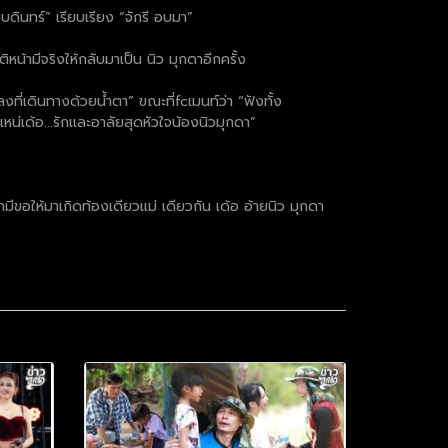
ดินทร์” เรียบเรียง “จักรี อบมา”
ิหน้ามีจริงให้กลับมาเป็น นิว มุกดาอีกครั้ง
ที่เดินทางด้วยน้ำตา” ขณะที่fcเมนท์ว่า “ฟังทั้ง
เหน่เด้อ...รักและอาลัยสุดหัวใจน้องนิวมุกดา”
ามีขอให้มาเกิดท้องเดียวแม่ เดียวกัน เด้อ อ้ายนิว มุกดา