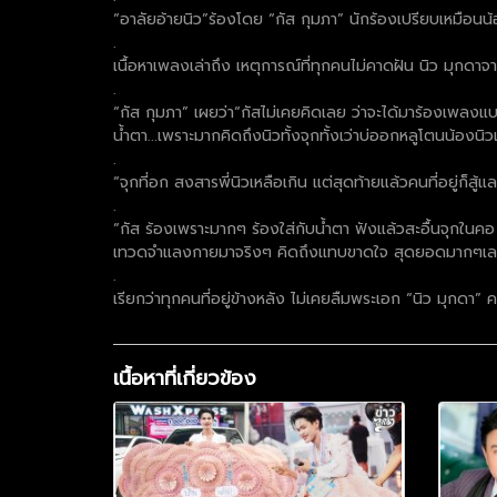
“อาลัยอ้ายนิว”ร้องโดย “กัส กุมภา” นักร้องเปรียบเหมือนน้
.
เนื้อหาเพลงเล่าถึง เหตุการณ์ที่ทุกคนไม่คาดฝัน นิว มุกดาจาก
.
“กัส กุมภา” เผยว่า“กัสไม่เคยคิดเลย ว่าจะได้มาร้องเพลงแบบ
น้ำตา...เพราะมากคิดถึงนิวทั้งจุกทั้งเว่าบ่ออกหลูโตนน้องนิ
.
“จุกที่อก สงสารพี่นิวเหลือเกิน แต่สุดท้ายแล้วคนที่อยู่ก็สู
.
“กัส ร้องเพราะมากๆ ร้องใส่กับน้ำตา ฟังแล้วสะอื้นจุกในคอ 
เทวดจำแลงกายมาจริงๆ คิดถึงแทบขาดใจ สุดยอดมากๆเลย
.
เรียกว่าทุกคนที่อยู่ข้างหลัง ไม่เคยลืมพระเอก “นิว มุกดา” 
เนื้อหาที่เกี่ยวข้อง