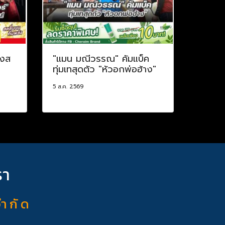
่งส
"แมน มณีวรรณ" คัมแบ็ค
ทุ่มเทสุดตัว "หัวอกพ่อฮ้าง"
5 ส.ค. 2569
รา
จำ กั ด