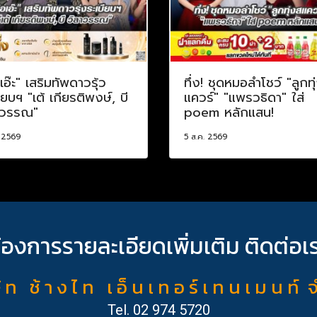
เอ๊ะ" เสริมทัพดาวรุ้ว
ทึ่ง! ชุดหมอลำโชว์ "ลูกทุ
ียบฯ "เต้ เกียรติพงษ์, บี
แควร์" "แพรวธิดา" ใส่
าวรรณ"
poem หลักแสน!
. 2569
5 ส.ค. 2569
้องการรายละเอียดเพิ่มเติม ติดต่อเ
ั ท ช้ า ง ไ ท เ อ็ น เ ท อ ร์ เ ท น เ ม น ท์ 
Tel.
02 974 5720