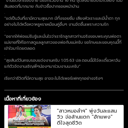
“งานแต่งที่เรียบง่าย มีแขกร่วมงาน 16 คน ชุดสั่งมาแบบไม่ได้ลอง ไม่มี
สินสอดที่มากมาย กับข้าวซื้อปากซอยหน้าบ้าน
.
“เเต่เป็นวันที่เรามีความสุขมาก มีทั้งรอยยิ้ม เสียงหัวเราะและมีน้ำตา ทุก
อย่างไม่ได้หวือหวาหรูหราเหมือนคู่อื่นๆ งานจัดขึ้นเพราะความรัก
.
“อยากให้พ่อแม่รับรู้และมั่นใจว่าเรารักลูกสาวท่านจริงขอบพระคุณพ่อตา
แม่ยายที่ให้โอกาสดูแลลูกสาวของพ่อกับแม่ครับ ขอโทษและขอบคุณมี๊ที่
เข้าใจมาโดยตลอด
.
“สุขสันต์วันครบรอบแต่งงานครับ 1.05.63 ปล.ตอนนี้มีใจ๋ละเดี๋ยวหาวัน
แก้ตัวจัดงานเชิญพี่ๆน้องๆมาร่วมงานนะครับ”
.
เรียกว่าชีวิตที่มีความสุข อาจจะไม่ได้เพอร์เฟคทุกอย่างจริงๆ
เนื้อหาที่เกี่ยวข้อง
"สาวหมอลำฯ" พุ่งวันละแสน
วิว จ่อล้านแตก "ฮักแพง"
ดีใจสุดชีวิต