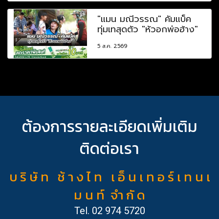
"แมน มณีวรรณ" คัมแบ็ค
ทุ่มเทสุดตัว "หัวอกพ่อฮ้าง"
5 ส.ค. 2569
ต้องการรายละเอียดเพิ่มเติม
ติดต่อเรา
บ ริ ษั ท ช้ า ง ไ ท เ อ็ น เ ท อ ร์ เ ท น เ
ม น ท์ จำ กั ด
Tel.
02 974 5720