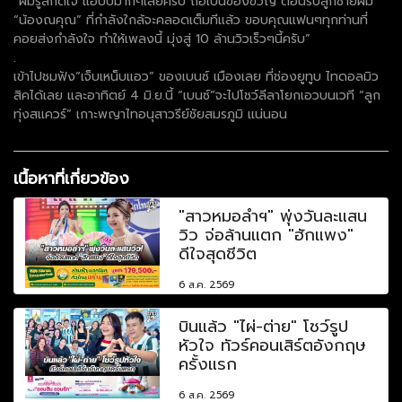
“ผมรู้สึกดีใจ แฮปปี้มากๆเลยครับ ถือเป็นของขวัญ ต้อนรับลูกชายผม
“น้องณคุณ” ที่กำลังใกล้จะคลอดเต็มทีแล้ว ขอบคุณแฟนๆทุกท่านที่
คอยส่งกำลังใจ ทำให้เพลงนี้ มุ่งสู่ 10 ล้านวิวเร็วๆนี้ครับ”
.
เข้าไปชมฟัง“เจ็บเหน็บแอว” ของเบนซ์ เมืองเลย ที่ช่องยูทูบ ไทดอลมิว
สิคได้เลย และอาทิตย์ 4 มิ.ย.นี้ “เบนซ์”จะไปโชว์ลีลาโยกเอวบนเวที “ลูก
ทุ่งสแควร์” เกาะพญาไทอนุสาวรีย์ชัยสมรภูมิ แน่นอน
เนื้อหาที่เกี่ยวข้อง
"สาวหมอลำฯ" พุ่งวันละแสน
วิว จ่อล้านแตก "ฮักแพง"
ดีใจสุดชีวิต
6 ส.ค. 2569
บินแล้ว "ไผ่-ต่าย" โชว์รูป
หัวใจ ทัวร์คอนเสิร์ตอังกฤษ
ครั้งแรก
6 ส.ค. 2569