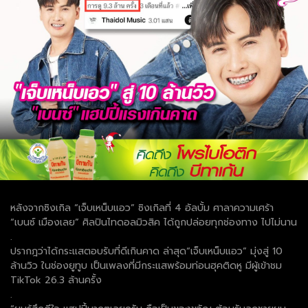
หลังจากซิงเกิล “เจ็บเหน็บแอว” ซิงเกิลที่ 4 อัลบั้ม ศาลาความเศร้า
“เบนซ์ เมืองเลย” ศิลปินไทดอลมิวสิค ได้ถูกปล่อยทุกช่องทาง ไปไม่นาน
.
ปรากฎว่าได้กระแสตอบรับที่ดีเกินคาด ล่าสุด“เจ็บเหน็บแอว” มุ่งสู่ 10
ล้านวิว ในช่องยูทูบ เป็นเพลงที่มีกระแสพร้อมท่อนฮุคติดหู มีผู้เข้าชม
TikTok 26.3 ล้านครั้ง
.