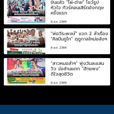
บินแล้ว "ไผ่-ต่าย" โชว์รูป
หัวใจ ทัวร์คอนเสิร์ตอังกฤษ
ครั้งแรก
6 ส.ค. 2569
"พ่อวีระพงษ์" แจก 2 ลำเรื่อง
"ศิลปินภูไท" ฤดูกาลใหม่อลังฯ
6 ส.ค. 2569
"สาวหมอลำฯ" พุ่งวันละแสน
วิว จ่อล้านแตก "ฮักแพง"
ดีใจสุดชีวิต
6 ส.ค. 2569