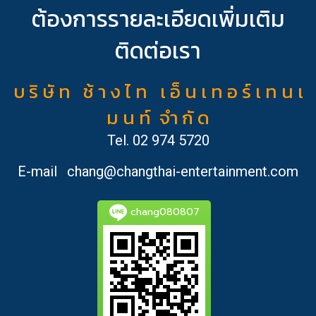
ต้องการรายละเอียดเพิ่มเติม
ติดต่อเรา
บ ริ ษั ท ช้ า ง ไ ท เ อ็ น เ ท อ ร์ เ ท น เ
ม น ท์ จำ กั ด
Tel.
02 974 5720
E-mail
chang@changthai-entertainment.com
chang080807