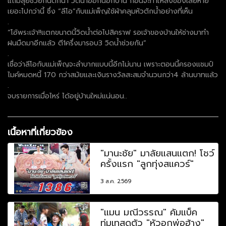
แถมลุยช่วยกันตักน้ำ วิดน้ำออกนอกบ้าน ก่อนจะทำให้สิ่งของเสียหาย
เยอะไปกว่านี้ ซึ่ง “ลีโอ”กับแม่เพ็ญใช้ผ้าคลุมหัวตักน้ำอย่างที่เห็น
.
“โอ้พระเจ้า!!แตกขนาดนี้วิดน้ำต่อไปสิคราฟ รอเจ้าของบ้านให้ช่างมาทำ
ฝนมืดมาอีกแล้ว ตี1ครึ่งมารอบ3 วิดน้ำช่วยกัน”
.
เชื่อว่าลีโอกับแม่เพ็ญจะลำบากแบบนี้อีกไม่นาน เพราะตอนนี้ครองแชมป์
ไมค์หมดหนี้ 170 กว่าสมัยและเงินรางวัลสะสมจำนวนกว่า4 ล้านบาทแล้ว
.
จบรายการเมื่อไหร่ ได้อยู่บ้านใหม่แน่นอน..
เนื้อหาที่เกี่ยวข้อง
"มานะชัย" มาลัยแสนแตก! โชว์
ครั้งแรก "ลูกทุ่งสแควร์"
3 ส.ค. 2569
"แมน มณีวรรณ" คัมแบ็ค
ทุ่มเทสุดตัว "หัวอกพ่อฮ้าง"