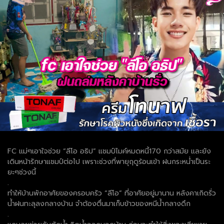
FC แม่ๆเอาใจช่วย “ลีโอ อธิป” แชมป์ไมค์หมดหนี้170 กว่าสมัย และยัง
เดินหน้ารักษาแชมป์ต่อไป เพราะช่วงที่พายุฤดูร้อนเข้า ฝนกระหน่ำเป็นระ
ยะๆช่วงนี้
.
ทำให้บ้านพักอาศัยของครอบครัว “ลีโอ” ที่อาศัยอยู่มานาน หลังคาเกิดรั่ว
น้ำฝนทะลุลงกลางบ้าน จำต้องตื่นมาเก็บข้าวของหนีน้ำกลางดึก
.