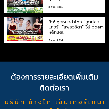
5 ส.ค. 2569
ทึ่ง! ชุดหมอลำโชว์ "ลูกทุ่งส
แควร์" "แพรวธิดา" ใส่ poem
หลักแสน!
5 ส.ค. 2569
ต้องการรายละเอียดเพิ่มเติม
ติดต่อเรา
บ ริ ษั ท ช้ า ง ไ ท เ อ็ น เ ท อ ร์ เ ท น เ