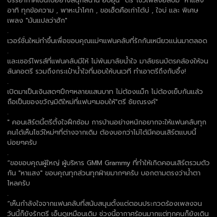
บรรยากาศเป็นไปอย่างสนุกสนาน อบอุ่น “ตรี”โชว์เพลงอัลบั้ม "หาแสง"
อาทิ ทุกข้อความ , พาหะนำโศก , ขอเฮ็ดคือเก่าได้บ่ , ใจบ่ และ พิเศษ
เพลง "มันแปลว่าฮัก"
.
เวอร์ชั่นใหม่ทำขึ้นเพื่อขอบคุณแม่ๆแฟนคลับที่รักกันเหนียวแน่นมาตลอด
.
และเซอร์ไพรส์ที่แฟนคลับมีให้ ไม่พ้นมาลัยน้ำใจ มาลัยธนบัตรคล้องให้จน
ล้นคอตรี รวมถึงกระเป๋าน้ำใจที่มอบให้บนเวที ทำเอาตรีถึงกับอึ้ง!
.
เปิดมาเป็นเงินสดๆปึกๆหลายแสนบาท ไม่ต้องแม็ก ไม่ต้องเย็บกันแล้ว
ถือเป็นของขวัญมิติใหม่ที่แฟนๆมอบให้"ตรี ชัยณรงค์"
.
" คอนเสิร์ตนี้ตรีตั้งใจฝึกซ้อม การบ้านอย่างหนักอยากจะให้แฟนคลับทุก
คนได้เห็นโชว์ใหม่ๆที่ต่างจากเดิม ต้องบอกว่าไม่ได้มีคอนเสิร์ตแบบนี้
บ่อยๆครับ
.
“ขอขอบคุณผู้ใหญ่ ผู้บริหาร GMM Grammy ที่ทำให้เกิดคอนเสิร์ตรวมตัว
กัน "หาแสง" ขอบคุณทุกส่วนทุกฝ่ายมากๆครับ บอกตามตรงว่าน้ำตา
ไหลครับ
.
“เห็นกำลังใจจากแฟนคลับที่สนับสนุนตั้งแต่ตอนประกวดร้องเพลงจน
วันนี้ก็ยังรักตรี เอ็นดูเหมือนเดิม ช่วงนี้อากาศร้อนมากแต่ทุกคนก็ยังเดิน