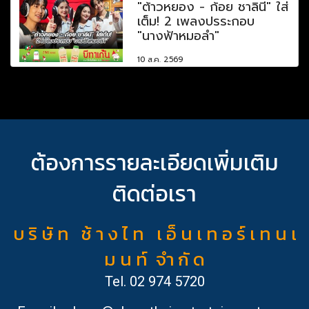
"ต้าวหยอง - ก้อย ชาลินี" ใส่
เต็ม! 2 เพลงปรระกอบ
"นางฟ้าหมอลำ"
10 ส.ค. 2569
ต้องการรายละเอียดเพิ่มเติม
ติดต่อเรา
บ ริ ษั ท ช้ า ง ไ ท เ อ็ น เ ท อ ร์ เ ท น เ
ม น ท์ จำ กั ด
Tel.
02 974 5720