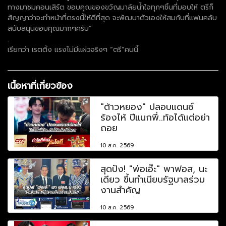
ทางมาชมคอนเสิร์ต ขอบคุณของขวัญมาลัยน้ำใจทุกๆชิ้นที่มอบให้ ตรีก็
สัญญาว่าจะทำหน้าที่ตรงนี้ให้ดีที่สุด จะพัฒนาตัวเองให้สมกับที่แฟนคลับ
สนับสนุนขอบคุณมากๆครับ”
.
เรียกว่า เรตติ้ง แรงไม่มีแผ่วจริงๆ “ตรี”คนนี้
เนื้อหาที่เกี่ยวข้อง
"ต้าวหยอง" ปลอบแดนซ์
ร้องไห้ ปีแนกพี่..ท้อได้แต่อย่า
ถอย
10 ส.ค. 2569
สุดปัง! "พ่อเอ๊ะ" พาฟอส, นะ
เดียว ขึ้นทำเนียบรัฐบาลร่วม
งานสำคัญ
10 ส.ค. 2569