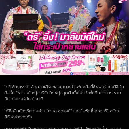
"ตรี ชัยณรงค์" จัดคอนเสิร์ตขอบคุณเหล่าแฟนคลับที่ซัพพอร์ตในดิจิตัล
อัลบั้ม "หาแสง" หนุ่มตรีจัดใหญ่ทุ่มสุดตัวทั้งโปรดักชั่นที่ถมแน่นๆ รวม
ถึงแดนเซอร์ล้นเต็มเวที
.
ได้ศิลปินน้องรักร่วมค่าย "เจมส์ จตุรงค์" และ "แพ็กกี้ สกลนรี" สร้าง
สีสันอย่างลงตัว
.