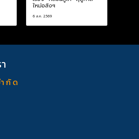
ใหม่อลังฯ
6 ส.ค. 2569
รา
จำ กั ด