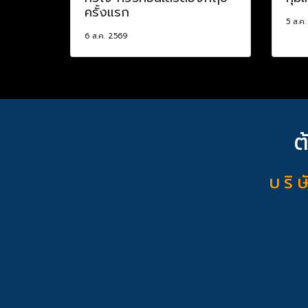
ครั้งแรก
5 ส.ค
6 ส.ค. 2569
ต
บ ริ ษ