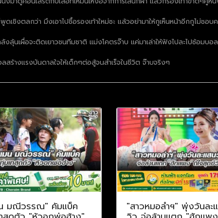
นึงมาดูคอนเสิร์ตกับเสื้อที่เหม็นเหงื่อจากการเล่นกีฬา แล้วก็รองเท้าขาดๆคู่หนึ
็พูดเชิงตลกว่า มึงเอาไปซื้อรองเท้าใหม่ซะ แล้วอย่ามาให้กูเห็นหน้าอีกกูไม่ชอ
ก็กำลังลุ้นเผื่อจะติดเยาวชนทีมชาติ แม่งโคตรจ๊าบ แค่มาเล่าให้ฟังไปละไปซ้อมบอ
ลสร้างแรงบันดาลใจให้เด็กๆต่อสู้จนสำเร็จในชีวิต จ๊าบจริงๆ
น มณีวรรณ" คัมแบ็ค
"สาวหมอลำฯ" พุ่งวันละ
เทสุดตัว "หัวอกพ่อฮ้าง"
วิว จ่อล้านแตก "ฮักแพง