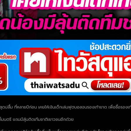
ุดปลื้ม ที่หลายปีก่อน เคยให้เงินเด็กเล่นฟุตบอลจนรองเท้าขาด เพื่อซื้อรองเท้
กดิ์มนตรี แถมมีลุ้นติดเทีมชาติเยาวชนอีกด้วย