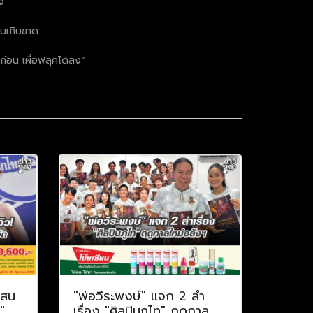
่ง
บคนเกิบขาด
ลก่อน เผื่อฟลุคได้ลง”
แสน
"พ่อวีระพงษ์" แจก 2 ลำ
"
เรื่อง "ศิลปินภูไท" ฤดูกาล