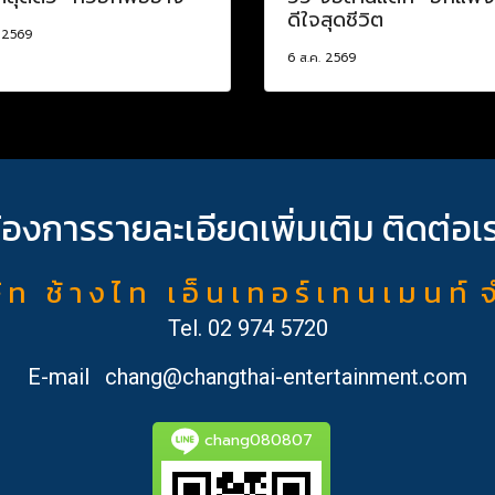
ดีใจสุดชีวิต
. 2569
6 ส.ค. 2569
้องการรายละเอียดเพิ่มเติม ติดต่อเ
ั ท ช้ า ง ไ ท เ อ็ น เ ท อ ร์ เ ท น เ ม น ท์ 
Tel.
02 974 5720
E-mail
chang@changthai-entertainment.com
chang080807