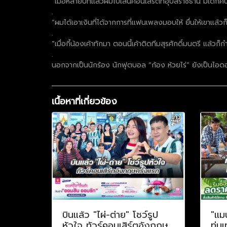
“เมื่อหลายปีที่แล้วผมไปเล่นคอนเสิร์ตที่อุบลราชธานี มีเด็กคน
.
“ผมได้เอาเงินที่ได้จากการที่แฟนเพลงมอบให้ ยื่นให้เขาแล้วก
.
“เมื่อกี้น้องเค้าทักมา ตอนนี้เค้าติดทีมสุรศักดิ์มนตรี แล้ว
.
นอกจากเป็นนักร้อง นักฟุตบอล “ก้อง ห้วยไร่” ยังเป็นไอดอ
เนื้อหาที่เกี่ยวข้อง
บินแล้ว "ไผ่-ต่าย" โชว์รูป
"แม
หัวใจ ทัวร์คอนเสิร์ตอังกฤษ
ทุ่ม