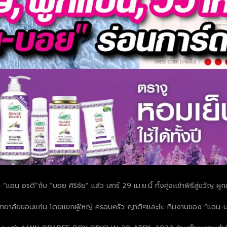
น อรดี”กับ “บอย ศิริชัย” แล้ว เสาร์ 29 เม.ย.นี้ ทั้งคู่จะเข้าพิธีสู่ขวั
ิทยาลัยขอนแก่น โดยแขกผู้ใหญ่ ครอบครัว ญาติๆและfc ทีมงานของ “แอน-บอ