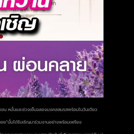
ญ ผูกแขน หมั้นและช่วงเย็นฉลองมงคลสมรสพร้อมในวันเดียว
ย”นั้นได้รับเชิญมาร่วมงานอย่างพร้อมเพรียง