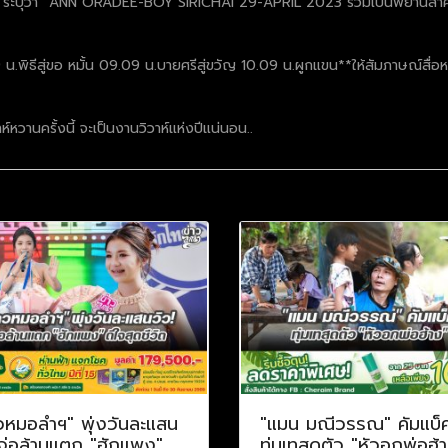
่ยล ระบุว่า “ANN ORADEE-BOY SIRICHAI 29-APRIL 2023 ร่วมเป็นพยานสำ
 น.พิธีสู่ขอ หมั้น 09.09 น.บายศรีสู่ขวัญ 10.09 น.ผูกแขน**ให้สัมภาษณ์ส
หวานครั้งนี้ จะเป็นงานวิวาห์แห่งปีแน่นอน..
วหมอลำฯ" พุ่งวันละแสน
"แมน มณีวรรณ" คัมแบ็
 จ่อล้านแตก "ฮักแพง"
ทุ่มเทสุดตัว "หัวอกพ่อฮ้