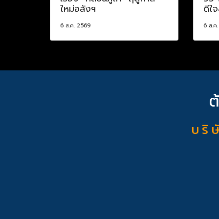
ใหม่อลังฯ
ดีใจ
6 ส.ค. 2569
6 ส.ค
ต
บ ริ ษ