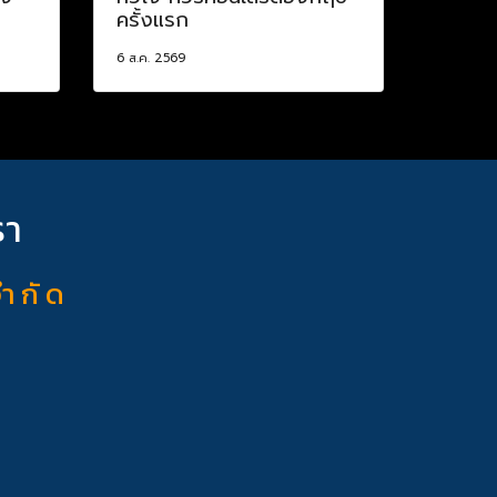
ครั้งแรก
6 ส.ค. 2569
รา
จำ กั ด