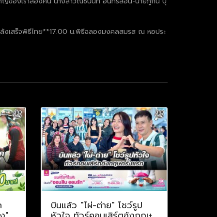
คัญของเราสองคน นางสาวณิชนันท์ อินทรสอน-นายภู่กัน ปุ
ื่อหลังเสร็จพิธีไทย**17.00 น.พิธีฉลองมงคลสมรส ณ หอประ
ค
บินแล้ว "ไผ่-ต่าย" โชว์รูป
าง"
หัวใจ ทัวร์คอนเสิร์ตอังกฤษ