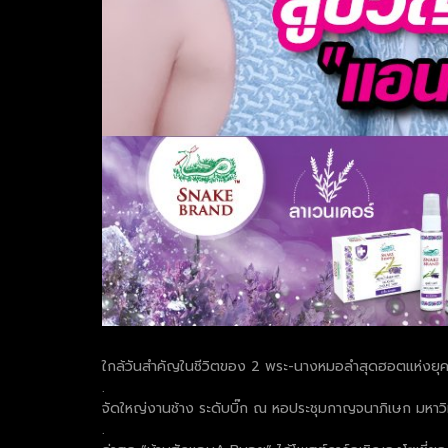
ใกล้วันสำคัญในชีวิตของ 2 พระ-นางหมอลำสุดฮอตแห่งยุค “แอ
.
จัดใหญ่งานช้าง ระดับบิ๊ก ณ หอประชุมกาญจนาภิเษก มหาว
.