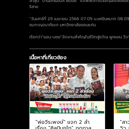
ล่าสุด “บ้านฮักแอนA Bบอย” ได้โพสต์การ์ดเชิญลงโซเชี
ริสาย
.
“วันเสาร์ที่ 29 เมษายน 2566 07.09 น.แห่ขันหมาก 08.09
ชมกาญจนาภิเษก มหาวิทยาลัยขอนแก่น
.
เรียกว่า”แอน-บอย”จัดงานสำคัญในชีวิตสู่ขวัญ ผูกแขน วิวาห์
เนื้อหาที่เกี่ยวข้อง
"พ่อวีระพงษ์" แจก 2 ลำ
"สา
เรื่อง "ศิลปินภูไท" ฤดูกาล
วิว