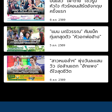
บินแล้ว "ไผ่-ต่าย" โชว์รูป
หัวใจ ทัวร์คอนเสิร์ตอังกฤษ
ครั้งแรก
6 ส.ค. 2569
"แมน มณีวรรณ" คัมแบ็ค
ทุ่มเทสุดตัว "หัวอกพ่อฮ้าง"
5 ส.ค. 2569
"สาวหมอลำฯ" พุ่งวันละแสน
วิว จ่อล้านแตก "ฮักแพง"
ดีใจสุดชีวิต
6 ส.ค. 2569