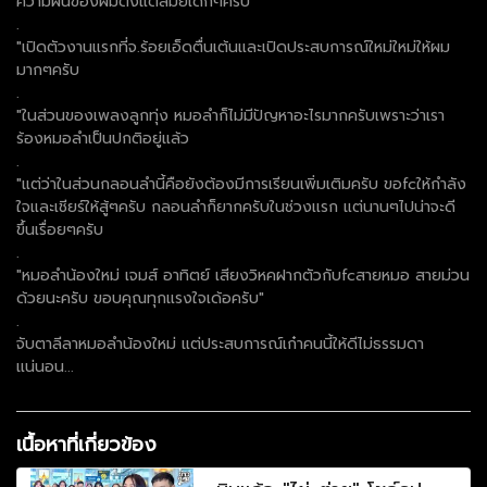
ความฝันของผมตั้งแต่สมัยเด็กๆครับ
.
"เปิดตัวงานแรกที่จ.ร้อยเอ็ดตื่นเต้นและเปิดประสบการณ์ใหม่ใหม่ให้ผม
มากๆครับ
.
"ในส่วนของเพลงลูกทุ่ง หมอลำก็ไม่มีปัญหาอะไรมากครับเพราะว่าเรา
ร้องหมอลำเป็นปกติอยู่แล้ว
.
"แต่ว่าในส่วนกลอนลำนี้คือยังต้องมีการเรียนเพิ่มเติมครับ ขอfcให้กำลัง
ใจและเชียร์ให้สู้ๆครับ กลอนลำก็ยากครับในช่วงเเรก แต่นานๆไปน่าจะดี
ขึ้นเรื่อยๆครับ
.
"หมอลำน้องใหม่ เจมส์ อาทิตย์ เสียงวิหคฝากตัวกับfcสายหมอ สายม่วน
ด้วยนะครับ ขอบคุณทุกแรงใจเด้อครับ"
.
จับตาลีลาหมอลำน้องใหม่ แต่ประสบการณ์เก๋าคนนี้ให้ดีไม่ธรรมดา
แน่นอน...
เนื้อหาที่เกี่ยวข้อง