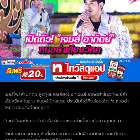
เซอร์ไพรส์!เปิดตัว ลูกทุ่งหล่อเสียงปัง "เจมส์ อาทิตย์"ขึ้นเวทีหมอลำ
เสียงวิหค ในฐานะหมอลำป้ายแดง ประเดิมโชว์ที่จ.ร้อยเอ็ด fc หมอลำ
ให้การต้อนรับคึกคักสุดๆ
.
"เจมส์"เผยถึงการตัดสินใจเดินสายหมอลำเต็มตัวกับข่าวลูกทุ่งว่า
.
"ผมไม่อยากหยุดอยู่กับที่ครับ อยากลองสัมผัสงานใหม่ๆและเดินตาม