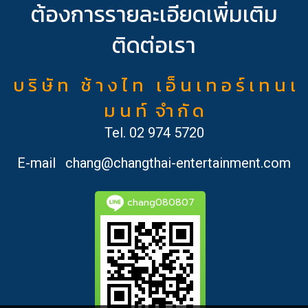
ต้องการรายละเอียดเพิ่มเติม
ติดต่อเรา
บ ริ ษั ท ช้ า ง ไ ท เ อ็ น เ ท อ ร์ เ ท น เ
ม น ท์ จำ กั ด
Tel.
02 974 5720
E-mail
chang@changthai-entertainment.com
chang080807