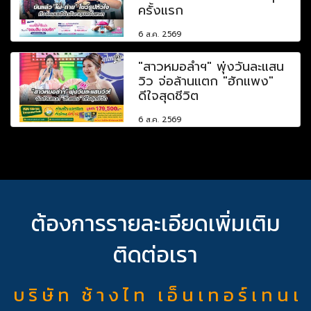
ครั้งแรก
6 ส.ค. 2569
"สาวหมอลำฯ" พุ่งวันละแสน
วิว จ่อล้านแตก "ฮักแพง"
ดีใจสุดชีวิต
6 ส.ค. 2569
ต้องการรายละเอียดเพิ่มเติม
ติดต่อเรา
บ ริ ษั ท ช้ า ง ไ ท เ อ็ น เ ท อ ร์ เ ท น เ