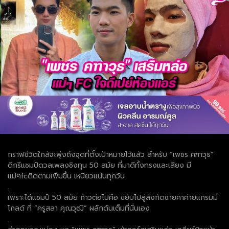
กราฟชีวิตใกล้จะพุ่งถึงจุดที่ตั้งเป้าหมายไว้แล้ว สำหรับ “เพชร คฑาวุธ”
ดีกรีแชมป์ดวลเพลงชิงทุน 50 สมัย ที่มาดีทั้งทรงและเสียง มี
แม่ๆfcติดตามเพิ่มขึ้น เหนียวแน่นทุกวัน
.
เพราะได้แชมป์ 50 สมัย ก้าวต่อไปคือ ขยับไปสู่สังกัดชายคาค่ายแกรมมี่
โกลด์ ที่ “ครูสลา คุณวุฒิ” ผลักดันเต็มที่นั่นเอง
.