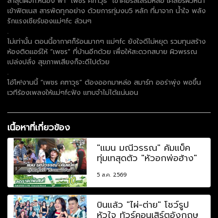
ล่าสุดผจก.หน่อง พา “เพชร คฑาวุธ” เข้าคอร์สเสริมหล่อ เคลียร์ผิวหน้า
เข้าฟิตเนส สารพัดทุกอย่าง ด้วยการทุ่มงบ5 หลัก ที่มาจาก น้ำใจ พลัง
รักแรงเชียร์ของแม่ๆfc ล้วนๆ
.
ไม่เท่านั้น ตอนนี้อากาศก็ร้อนมากๆ แม่ๆfc ยังใจดีไม่หยุด รวมทุนสร้าง
ห้องติดแอร์ให้ “เพชร” ที่บ้านอีกด้วย เพื่อให้สะดวกสบาย ผิวพรรณ
เปล่งปลั่ง สุขภาพเสียงก็จะดีไปด้วย
.
โอ้โห!งานนี้ “เพชร คฑาวุธ” ต้องออกมาหล่อ สมาร์ท ออร่าพุ่ง พอขึ้น
เวทีร้องเพลงให้แม่ๆfcฟัง แทบจำไม่ได้แน่นอน
เนื้อหาที่เกี่ยวข้อง
"แมน มณีวรรณ" คัมแบ็ค
ทุ่มเทสุดตัว "หัวอกพ่อฮ้าง"
5 ส.ค. 2569
บินแล้ว "ไผ่-ต่าย" โชว์รูป
หัวใจ ทัวร์คอนเสิร์ตอังกฤษ