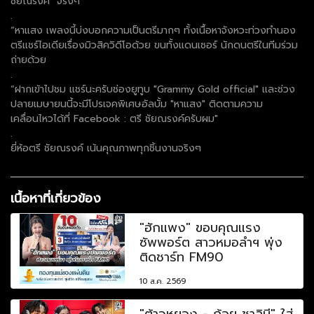
ชัยณรงค์" จริงๆ
.
“หาแสง เพลงนี้บ่งบอกความเป็นตรีมากๆ ทั้งเนื้อหาจังหวะท่วงทำนอง
ตรีแชร์ไอเดียเรื่องมิวสิควิดีโอด้วย ขนทั้งแดนเซอร์ นักดนตรีในทีมร่วม
ถ่ายด้วย
.
“ฝากเข้าไปชม แชร์นะครับช่องยูทูบ "Grammy Gold official" และช่วง
ปลายเมษายนนี้จะมีโปรเจคพิเศษอัลบั้ม "หาแสง" ติดตามความ
เคลื่อนไหวได้ที่ Facebook : ตรี ชัยณรงค์ครับผม"
.
ยี่ห้อตรี ชัยณรงค์ เน้นคุณภาพทุกชิ้นงานจริงๆ
เนื้อหาที่เกี่ยวข้อง
"ฮักแพง" ขอบคุณแรง
ซัพพอร์ต สาวหมอลำฯ พุ่ง
ติดชาร์ท FM90
10 ส.ค. 2569
"ต้าวหยอง - ก้อย ชาลินี" ใส่