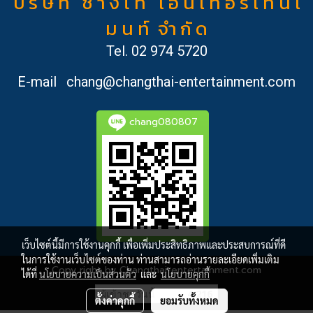
บ ริ ษั ท ช้ า ง ไ ท เ อ็ น เ ท อ ร์ เ ท น เ
ม น ท์ จำ กั ด
Tel.
02 974 5720
E-mail
chang@changthai-entertainment.com
chang080807
เว็บไซต์นี้มีการใช้งานคุกกี้ เพื่อเพิ่มประสิทธิภาพและประสบการณ์ที่ดี
ในการใช้งานเว็บไซต์ของท่าน ท่านสามารถอ่านรายละเอียดเพิ่มเติม
Copy right by Changthai-entertainment.com
ได้ที่
นโยบายความเป็นส่วนตัว
และ
นโยบายคุกกี้
ผู้เข้าชมวันนี้
4,216
ตั้งค่าคุกกี้
ยอมรับทั้งหมด