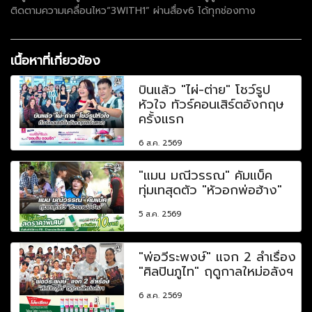
ติดตามความเคลื่อนไหว“3WITH1” ผ่านสื่อv6 ได้ทุกช่องทาง
เนื้อหาที่เกี่ยวข้อง
บินแล้ว "ไผ่-ต่าย" โชว์รูป
หัวใจ ทัวร์คอนเสิร์ตอังกฤษ
ครั้งแรก
6 ส.ค. 2569
"แมน มณีวรรณ" คัมแบ็ค
ทุ่มเทสุดตัว "หัวอกพ่อฮ้าง"
5 ส.ค. 2569
"พ่อวีระพงษ์" แจก 2 ลำเรื่อง
"ศิลปินภูไท" ฤดูกาลใหม่อลังฯ
6 ส.ค. 2569