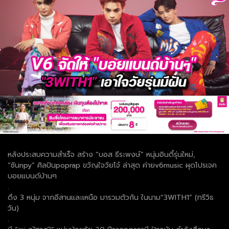
หลังประสบความสำเร็จ สร้าง “บอส ธีระพงษ์” หนุ่มอินดี้รุ่นใหม่,
“ซันnpy” ศิลปินpoprap ขวัญใจวัยโจ๋ ล่าสุด ค่ายv6music ผุดโปรเจค
บอยแบนด์บ้านๆ
.
ดึง 3 หนุ่ม จากอีสานและเหนือ มารวมตัวกัน ในนาม“3WITH1” (ทรีวิธ
วัน)
.