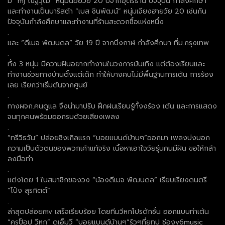
มี “mj ณัฐวุฒิ” หนุ่มน้อยวัย 20 ปีจากอุดรธานี ปัจจุบัน กำลังศึกษา
และทำงานเป็นบาริสต้า “เบส ชินพัฒน์” หนุ่มเจียงฮายวัย 20 เช่นกัน
ปัจจุบันกำลังศึกษาและทำงานที่ร้านสะดวกซื้อแห่งหนึ่ง
.
และ “ดีเมจ พัฒนดล” วัย 19 ปี จากบึงกาฬ กำลังศึกษา ที่ม.กรุงเทพ
.
ทั้ง 3 หนุ่ม มีความฝันอยากทำงานในวงการบันเทิง แต่ต้องเรียนและ
ทำงานช่วยทางบ้านตั้งแต่เด็ก ทำให้บางคนไม่มีพื้นฐานการเต้น การร้อง
เลย เรียกว่าเริ่มต้นจากศูนย์
.
ทางผจก.คนดูแล จึงนำมาปรับ ฝึกฝนเรียนรู้ทั้งงร้อง เต้น และการแสดง
จนทุกคนพร้อมออกรบด้วยเสียงเพลง
.
“ทรีวิธวัน” ปล่อยซิงเกิลแรก “บอยแบนด์บ้านๆ”ออกมา เพลงบ่งบอก
ความเป็นตัวตนของพวกเค้าแท้จริง เนื้อหาเอาใจวัยรุ่นคนมีฝัน ขอให้กล้า
ลงมือทำ
.
แต่งโดย 1 ในสมาชิกของวง “น้องดีเมจ พัฒนดล” เรียบเรียงดนตรี
“โป๋ง สุรกิตต์”
.
ล่าสุดปล่อยmv เสร็จเรียบร้อย โดยทีมวีหกโปรดักชั่น ออกแบบท่าเต้น
“ครูป็อป วีหก” ดูเอ็มวี “บอยแบนด์บ้านๆ”รัวๆที่ยูทูป ช่องv6music