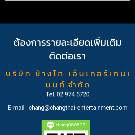
ต้องการรายละเอียดเพิ่มเติม
ติดต่อเรา
บ ริ ษั ท ช้ า ง ไ ท เ อ็ น เ ท อ ร์ เ ท น เ
ม น ท์ จำ กั ด
Tel.
02 974 5720
E-mail
chang@changthai-entertainment.com
chang080807