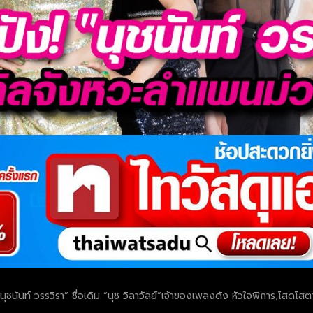
ุชนันท์ วรรวิรา” ชื่อเดิม “นุช วิลาวัลย์”เจ้าของเพลงดัง หัวใจพิการ,โสดโสตาย