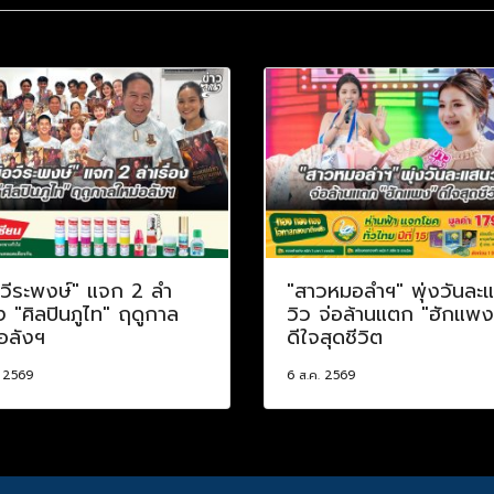
อวีระพงษ์" แจก 2 ลำ
"สาวหมอลำฯ" พุ่งวันละ
อง "ศิลปินภูไท" ฤดูกาล
วิว จ่อล้านแตก "ฮักแพง
อลังฯ
ดีใจสุดชีวิต
. 2569
6 ส.ค. 2569