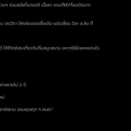
่วนๆ ร่วมสมัยทั้งดนตรี เนื้อหา ขณะที่MVก็ลงตัวมาก
 วรรวิรา ให้คล้องจองชื่อเดิม แต่เปลี่ยน วิลา ล.ลิง ที่
ได้ ใช้ชีวิตอิสระเที่ยวกินดื่มสนุกสนาน อยากให้มีเพลงแทนใจ
ะห่างหายไป 2 ปี
หม่
ับอาร์สยาม ขอบคุณทุก ๆ คนค่ะ”