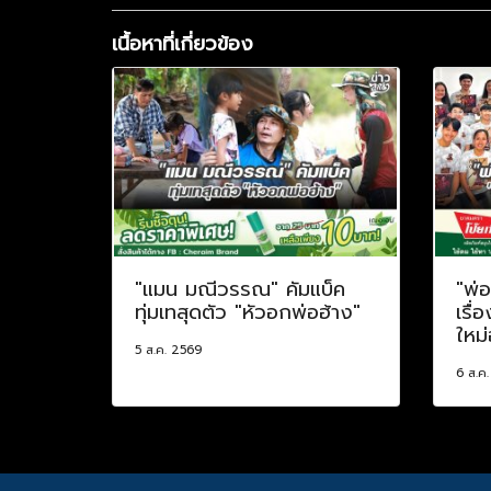
เนื้อหาที่เกี่ยวข้อง
"แมน มณีวรรณ" คัมแบ็ค
"พ่
ทุ่มเทสุดตัว "หัวอกพ่อฮ้าง"
เรื่
ใหม่
5 ส.ค. 2569
6 ส.ค