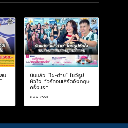
แสน
บินแล้ว "ไผ่-ต่าย" โชว์รูป
"
หัวใจ ทัวร์คอนเสิร์ตอังกฤษ
ครั้งแรก
6 ส.ค. 2569