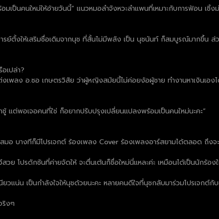
อมเป็นคนใหม่ให้อ้ายวันนี้” แนวหมอลำจังหวะลำแพนที่เหมาะกับการฟ้อน เซิ้งม
งให้เสริมชื่อเดิมจากนุช ที่สั้นไม่มีพลัง เป็น นุชนันท์ ก็สมบูรณ์มากขึ้น ส่วน
รือเปล่า?
แต่งเพลง อ.ซอ เกษตรวิสัย ว่าผู้หญิงสมัยนี้ไม่ค่อยง้อผู้ชาย ทำงานหาเงินเอง
เจ้าชู้ แต่พอเจอคนที่ใช่ ก็อยากปรับปรุงเปลี่ยนแปลงพร้อมเป็นคนใหม่นะคะ”
สยามเสมอ บางทีก็มีโปรเจกต์ ร้องเพลง Cover ร้องเพลงอาร์สยามได้ตลอด ถึงจ
 โปรดักชันที่ค่ายจัดให้ จะตื่นเต้นก็ชื่อใหม่นี่แหละค่ะ เหมือนได้เป็นนักร้องใ
หนียวแน่น เป็นกำลังใจให้นุชด้วยนะคะ หลายคนดีใจที่นุชกลับมาร่วมโปรเจกต์ก
วจริงๆ