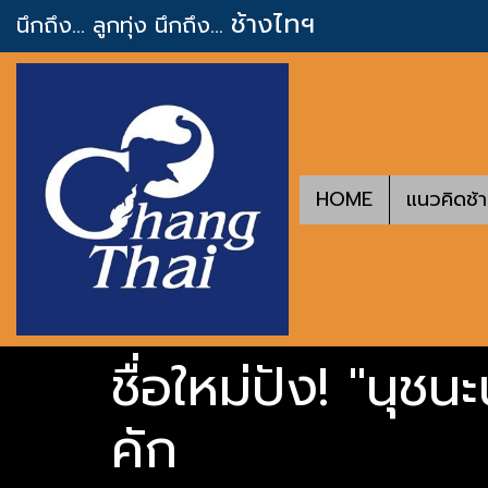
ช้างไทฯ
นึกถึง... ลูกทุ่ง
นึกถึง...
HOME
แนวคิดช้
ชื่อใหม่ปัง! "นุช
คัก