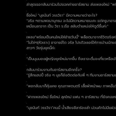
ล่าสุดเธอกลับมาร่วมโปรเจคค่ายอาร์สยาม ส่งเพลงใหม่ “พร้
.
ชื่อใหม่ “นุชนันท์ วรรวิรา” มีความหมายว่าอะไร?
“จริง ๆตามพจนานุกรม จะไม่มีความหมายนะคะ แต่ครูบาอาจารย์ตั้
เหมือนลาจาก เป็น วิรา ร.เรือ สลับตำแหน่งให้ดูดีขึ้นค่ะ”
.
เพลง"พร้อมเป็นคนใหม่ให้อ้ายวันนี้" พล็อตมาจากชีวิตจริงห
“ไม่ใช่ๆ(หัวเราะ) อาจารย์โต จรัล โปรดิวเซอร์ให้การบ้านนัก
สาวๆ วัยรุ่นยุคนี้ค่ะ
.
“เป็นมุมมองผู้หญิงยุคใหม่มากขึ้น ถึงเราจะดื่มจะเที่ยวหรือ
.
กลับมาร่วมงานกับอาร์สยามอีกครั้ง?
“รู้สึกแฮปปี้ จริง ๆ นุชก็ยังติดต่อกับพี่ ๆ ทีมงานอาร์
.
“พอกลับมาก็คุ้นเคย คุณภาพดนตรี เสื้อผ้าหน้าผม ภาพเอ็มวีสวย
.
“ฝากเพลงใหม่ ชื่อใหม่ ลุคใหม่ แฟน ๆ อาร์สยาม ที่ยังคงเ
.
“นุชนันท์ วรรวิรา”คนนี้ น้ำเสียงลีลาร้องลำ ม่วนคักไม่มีแผ่