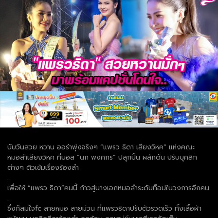
นับวันสวย หวาน ออร่าพุ่งจริงๆ “แพรว ธิดา เสียงวิหค” แห่งคณะ
หมอลำเสียงวิหค ที่บอส “นก พงศกร” ปลุกปั้น ผลักดัน ปรับบุคลิก
ต่างๆ ติวเข้มเรื่องร้องลำ
.
เพื่อให้ “แพรว ธิดา”คนนี้ ก้าวสู่นางเอกหมอลำระดับท็อปในวงการอีกคน
.
ซึ่งก็สมใจfc สายหมอ สายม่วน ที่แพรวธิดาปรับตัวรวดเร็ว ทั้งเสื้อผ้า