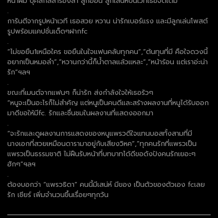
หน้าผม บุคลิกลีลาร้องลำ ลูกอ้อน ลูกเสน่ห์บนเวทีเธอจัดเต็ม
.
การันตีจากรูปหน้าเวที เธอสวย หวาน น่ารักเบอร์แรง และมีลูกเล่นโพสต์
รูปพร้อมแคปชั่นเด็ดๆฝากfc
.
“ไม่ขอยืน1เหนือใคร ขอยืนในใจแฟนคลับทุกคน”,”ต้นทุนที่มี คือใจดวงนี้
อยากเป็นหมอลำ”,”หวานกว่านี้ก็น้ำตาลแล้วแหละ”,”หน้าร้อน แต่เราอ่ะน่า
รัก”ฯลฯ
.
ขณะที่เมนต์จากแฟนๆ ก็น่ารัก ส่งกำลังใจให้เธอรัวๆ
“หนูจะเป็นอะไรก็ไม่สำคัญ แต่หนูเป็นคนดีและสร้างผลงานที่หนูได้รับออก
มาดีขอให้มีfc. รักและชื่นชมในผลงานที่แสดงออกมา
.
“จะรักและดูผลงานการแสดงของหนูแพรวดีใจแทนบอสทั้งสามที่มี
นางเอกที่สวยเหมือนดารามาอยู่กับเสียงวิหค”,”ทุกคนรักที่เเพรวเป็น
เเพรวเป็นธรรมชาติ ไม่ฝืนรับหน้าที่บทบาทได้ดีขอดังปังคนรักเยอะๆ
ฮักๆ”ฯลฯ
.
ต้องบอกว่า “แพรวธิดา” คนนี้มีเสน่ห์ มีของ เป็นตัวของตัวเอง fcเลย
รัก เชียร์ เพิ่มจำนวนขึ้นเรื่อยๆทุกวัน