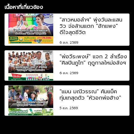
เนื้อหาที่เกี่ยวข้อง
"สาวหมอลำฯ" พุ่งวันละแสน
วิว จ่อล้านแตก "ฮักแพง"
ดีใจสุดชีวิต
6 ส.ค. 2569
"พ่อวีระพงษ์" แจก 2 ลำเรื่อง
"ศิลปินภูไท" ฤดูกาลใหม่อลังฯ
6 ส.ค. 2569
"แมน มณีวรรณ" คัมแบ็ค
ทุ่มเทสุดตัว "หัวอกพ่อฮ้าง"
5 ส.ค. 2569