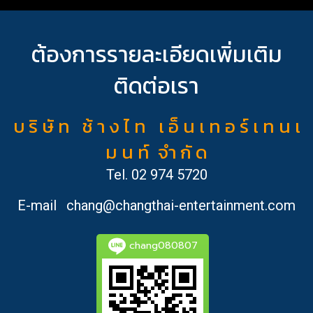
ต้องการรายละเอียดเพิ่มเติม
ติดต่อเรา
บ ริ ษั ท ช้ า ง ไ ท เ อ็ น เ ท อ ร์ เ ท น เ
ม น ท์ จำ กั ด
Tel.
02 974 5720
E-mail
chang@changthai-entertainment.com
chang080807