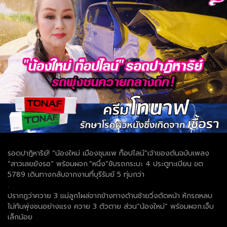
รอดปาฎิหาริย์! “น้องใหม่ เมืองชุมแพ ท็อปไลน์”เจ้าของต้นฉบับเพลง
“สาวเลยยังรอ” พร้อมผจก.”หนึ่ง”ขับรถกระบะ 4 ประตูทะเบียน ขต
5789 เดินทางกลับจากงานที่บุรีรัมย์ 5 ทุ่มกว่า
.
ปรากฎว่าควาย 3 แม่ลูกโผล่จากข้างทางด้านซ้ายวิ่งตัดหน้า หักรถหลบ
ไม่ทันพุ่งชนอย่างแรง ควาย 3 ตัวตาย ส่วน“น้องใหม่” พร้อมผจก.เจ็บ
เล็กน้อย