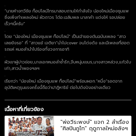
.
“นายห้างทวีชัย ท็อปไลน์โทรมาสอบถามให้กำลังใจ น้องใหม่เมืองชุมแพ
ซี่งเพิ่งทำเพลงใหม่ ผัวถาวร ได้อ.เฉลิมพล มาลาคำ แต่งให้ รอปล่อย
เร็วๆนี้ครับ”
.
โดย “น้องใหม่ เมืองชุมแพ ท็อปไลน์” เป็นเจ้าของต้นฉบับเพลง “สาว
เลยยังรอ” ที่ “สาวแย้ เจติยา”นำไปcover จนโด่งดัง และมีเพลงที่ฮอต
รถแห่ หมอลำนำไปร้องทั้งวงการอาทิ
.
ผัวเขาผู้บ่าวข่อย,นางเอกหมอลำช้ำรัก,จีบหนุ่มเขมร,นางสาวหล่วง,แก้วใบ
เก่า,สาวน้ำพองฯลฯ
.
เรียกว่า “น้องใหม่ เมืองชุมแพ ท็อปไลน์”พร้อมผจก.”หนึ่ง”รอดจาก
อุบัติเหตุรุนแรงครั้งนี้ถือว่าปาฎิหาริย์ ต่อไปดังปังอย่างเดียว
เนื้อหาที่เกี่ยวข้อง
"พ่อวีระพงษ์" แจก 2 ลำเรื่อง
"ศิลปินภูไท" ฤดูกาลใหม่อลังฯ