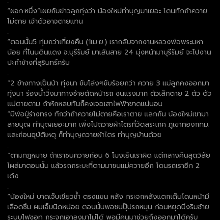
.
“ผจก.หนึ่ง”เผยกับข่าวลูกทุ่งว่า น้องใหม่ทำบุญมาเยอะ โดนทักถ้าควาย
ไม่ตาย เจ้าตัวอาจตายแทน
.
“ตอนนั้น5 ทุ่มกว่าเที่ยงคืน (1เม.ย.) เรากลับจากงานหลวงพ่อพระมหา
น้อย ที่โนนดินแดง จ.บุรีรัมย์ มาเส้นสาย 24 มุ่งหน้ามาบุรีรัมย์ จะไปงาน
ปะกำช้างที่สุรินทร์ครับ
.
“2 ข้างทางเป็นป่า ทุ่งนา ขับโล่งๆขับร้อยกว่า ควาย 3 แม่ลูกคงออกมา
ทุ่งนา ร่องน้ำวิ่งมาทางซ้ายตัดหน้ารถ ชนแรงมาก ตัวเล็กตาย 2 ตัว ตัว
แม่ตายตาม ถ้าหักหลบทันก็คงเจอเสาไฟฟ้าขาดแน่นอน
“มีพ่อปู่ร่างทรง ทักว่าถ้าควายไม่ตายคือเราตาย แลกกัน น้องใหม่เขามา
สายบุญ ทำบุญเยอะมาก เพิ่งไปถวายผ้าไตรที่วัดสระเกศ ภูเขาทองกทม.
และก่อนอุบัติเหตุ ก็ทำบุญถวายผ้าไตร ทำบุญบ้านด้วย
.
“ตามกฎหมาย ถ้าเราชนควายก่อน 6 โมงเย็นเราผิด แต่กลางคืนสุดวิสัย
โผล่มาตอนนั้น แล้วรถกระบะที่ตามมาชนแม่ควายอีก โดนรถเราอีก 2
เด้ง
.
“น้องใหม่ บาดเจ็บเขียวช้ำ ตรงแขน หลัง กระจกหลังแตกเด็นโดนหน้ามี
เลือดซึม ผมเจ็บนิดหน่อย ตอนนั้นพอชนปุ๊ปรถหมุน ก่อนหยุดนิ่งริมซ้าย
ระบบไฟชอท กระจกเอาลงมาไม่ได้ พอมีคนมาช่วยถึงออกมาได้ครับ