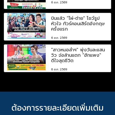
6 ส.ค. 2569
บินแล้ว "ไผ่-ต่าย" โชว์รูป
หัวใจ ทัวร์คอนเสิร์ตอังกฤษ
ครั้งแรก
6 ส.ค. 2569
"สาวหมอลำฯ" พุ่งวันละแสน
วิว จ่อล้านแตก "ฮักแพง"
ดีใจสุดชีวิต
6 ส.ค. 2569
ต้องการรายละเอียดเพิ่มเติม