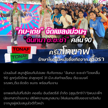
ม่วนมันส์ สนุกสู้ร้อนกันไปเลย กับกิจกรรม “ฉันทนา ชะชะช่า”โดยคลื่น
90 ลูกทุ่งรักไทย ล่าสุดศุกร์ 31 มี.ค.ส่งท้ายเดือน ดีเจ.แบงค์
รณพร,ดีเจ.ชัดชัด ชนกร พร้อมทีมงาน
.
ยกพลกันไปที่บริษัท คอสโม อินดัสตรีส์ จำกัด (สุขุมวิท97/1)พบปะพี่ๆ
น้องๆสาวโรงงาน เสิร์ฟความสนุกสนาน ให้เล่นเกมส์รับของรางวัลกัน
จากบูธผู้สนับสนุนใจดีทั่วหน้า