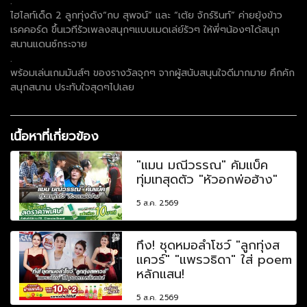
.
ไฮไลท์เด็ด 2 ลูกทุ่งดัง“กบ สุพจน์” และ “เต้ย จักร์รินท์” ค่ายยุ้งข้าว
เรคคอร์ด ขึ้นเวทีรัวเพลงสนุกๆแบบเมดเล่ย์รัวๆ ให้พี่ๆน้องๆได้สนุก
สนานแดนซ์กระจาย
.
พร้อมเล่นเกมมันส์ๆ ของรางวัลจุกๆ จากผู้สนับสนุนใจดีมากมาย คึกคัก
สนุกสนาน ประทับใจสุดๆไปเลย
เนื้อหาที่เกี่ยวข้อง
"แมน มณีวรรณ" คัมแบ็ค
ทุ่มเทสุดตัว "หัวอกพ่อฮ้าง"
5 ส.ค. 2569
ทึ่ง! ชุดหมอลำโชว์ "ลูกทุ่งส
แควร์" "แพรวธิดา" ใส่ poem
หลักแสน!
5 ส.ค. 2569