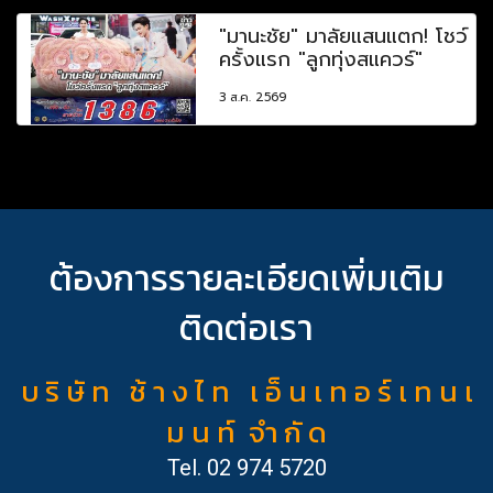
"มานะชัย" มาลัยแสนแตก! โชว์
ครั้งแรก "ลูกทุ่งสแควร์"
3 ส.ค. 2569
ต้องการรายละเอียดเพิ่มเติม
ติดต่อเรา
บ ริ ษั ท ช้ า ง ไ ท เ อ็ น เ ท อ ร์ เ ท น เ
ม น ท์ จำ กั ด
Tel.
02 974 5720