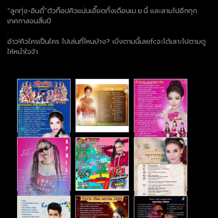
.
“ลูกทุ่ง-อินดี้”ตัวท็อปคิวแน่นเอี๊ยดทั้งเดือนเม.ย.นี้ และลามไปอีกทุก
เทศกาลจนสิ้นปี
.
อ้าว!คิวใครเป็นใคร ไปเล่นที่ไหนบ้าง? เบิ่งตามนี้เลยfcจะได้เลาะไปตามดู
ให้หนำใจจ้า