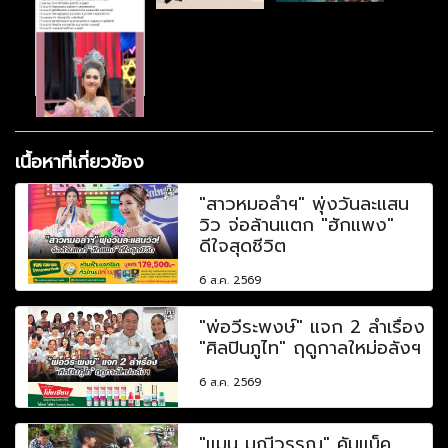
เนื้อหาที่เกี่ยวข้อง
"สาวหมอลำฯ" พุ่งวันละแสน
วิว จ่อล้านแตก "ฮักแพง"
ดีใจสุดชีวิต
6 ส.ค. 2569
"พ่อวีระพงษ์" แจก 2 ลำเรื่อง
"ศิลปินภูไท" ฤดูกาลใหม่อลังฯ
6 ส.ค. 2569
"แมน มณีวรรณ" คัมแบ็ค