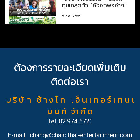
ทุ่มเทสุดตัว "หัวอกพ่อฮ้าง"
5 ส.ค. 2569
ต้องการรายละเอียดเพิ่มเติม
ติดต่อเรา
บ ริ ษั ท ช้ า ง ไ ท เ อ็ น เ ท อ ร์ เ ท น เ
ม น ท์ จำ กั ด
Tel.
02 974 5720
E-mail
chang@changthai-entertainment.com