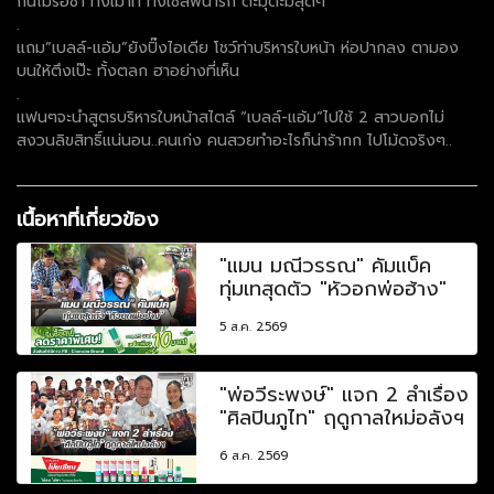
กันไม่รอช้า ทั้งเม้าท์ ทั้งเซลฟี่น่ารัก ตะมุตะมิสุดๆ
.
แถม”เบลล์-แอ้ม”ยังปิ๊งไอเดีย โชว์ท่าบริหารใบหน้า ห่อปากลง ตามอง
บนให้ตึงเป๊ะ ทั้งตลก ฮาอย่างที่เห็น
.
แฟนๆจะนำสูตรบริหารใบหน้าสไตล์ “เบลล์-แอ้ม”ไปใช้ 2 สาวบอกไม่
สงวนลิขสิทธิ์แน่นอน..คนเก่ง คนสวยทำอะไรก็น่าร้ากก ไปโม้ดจริงๆ..
เนื้อหาที่เกี่ยวข้อง
"แมน มณีวรรณ" คัมแบ็ค
ทุ่มเทสุดตัว "หัวอกพ่อฮ้าง"
5 ส.ค. 2569
"พ่อวีระพงษ์" แจก 2 ลำเรื่อง
"ศิลปินภูไท" ฤดูกาลใหม่อลังฯ
6 ส.ค. 2569