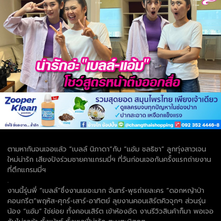
ตามหากันจนเจอแล้ว “เบลล์ นิภาดา”กับ “แอ้ม ชลธิชา” ลูกทุ่งสาวเจน
ใหม่น่ารัก เสียงปังร่วมชายคาแกรมมี่ฯ ที่วันก่อนเจอกันครั้งแรกถ่ายงาน
ที่ตึกแกรมมี่ฯ
.
งานนี้รุ่นพี่ “เบลล์”ซึ่งงานเยอะมาก จันทร์-พุธถ่ายละคร “ดอกหญ้าป่า
คอนกรีต”พฤหัส-ศุกร์-เสาร์-อาทิตย์ ลุยงานคอนเสิร์ตคิวจุกๆ ส่วนรุ่น
น้อง “แอ้ม” ใช่ย่อย ทั้งคอนเสิร์ต เข้าห้องอัด งานรีวิวสินค้าก็มา พอเจอ