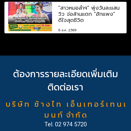
"สาวหมอลำฯ" พุ่งวันละแสน
วิว จ่อล้านแตก "ฮักแพง"
ดีใจสุดชีวิต
6 ส.ค. 2569
ต้องการรายละเอียดเพิ่มเติม
ติดต่อเรา
บ ริ ษั ท ช้ า ง ไ ท เ อ็ น เ ท อ ร์ เ ท น เ
ม น ท์ จำ กั ด
Tel.
02 974 5720