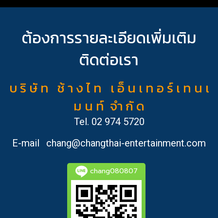
ต้องการรายละเอียดเพิ่มเติม
ติดต่อเรา
บ ริ ษั ท ช้ า ง ไ ท เ อ็ น เ ท อ ร์ เ ท น เ
ม น ท์ จำ กั ด
Tel.
02 974 5720
E-mail
chang@changthai-entertainment.com
chang080807