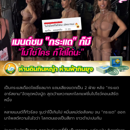
เป็นกระแสเดือดโซเชี่ยลมาก แถมเสียงแตกเป็น 2 ฝ่าย หลัง “กระแต
อาร์สยาม”จัดชุดหนังนู้ด สุดเว้าแหวกแหกโลกแฟชั่นไปโชว์คอนเสิร์ต
หนึ่ง
.
หลายเมนต์ก็ทัวร์ลง รุมว่าโป๊เกินไป หมิ่นเหม่ต่อสังคม จน “กระแต” ออก
มาโพสต์ความในใจว่า โลกตนเองเป็นสีเทา ขาวดำปะปนกัน
.