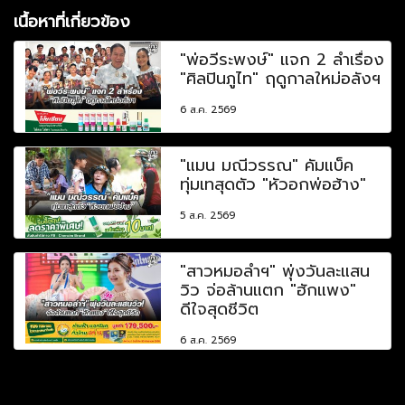
เนื้อหาที่เกี่ยวข้อง
"พ่อวีระพงษ์" แจก 2 ลำเรื่อง
"ศิลปินภูไท" ฤดูกาลใหม่อลังฯ
6 ส.ค. 2569
"แมน มณีวรรณ" คัมแบ็ค
ทุ่มเทสุดตัว "หัวอกพ่อฮ้าง"
5 ส.ค. 2569
"สาวหมอลำฯ" พุ่งวันละแสน
วิว จ่อล้านแตก "ฮักแพง"
ดีใจสุดชีวิต
6 ส.ค. 2569