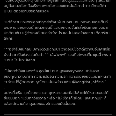
“ชุดหนังนู้ดเป็นเหตุ ดราม่าเก่งบูลลี่ที่1 เอ็นดูวววว…แต่ละเม้น รู้เลยว่าเรา
อยู่กันคนละโลกกันจริงๆ เพราะโลกของแตรมันสีเทาค่าาาา มีขาวมีดำ
ปะปน ต้องกราบขออภัยจริงๆ
.
“แต่ก็กราบขอบพระคุณที่อุตส่าห์พิมพ์มาบอกนะคะ เวลางานแตรเต็มที่
เสมอ เราชอบแบบนี้ สะดวกชุดนี้ แต่นอกงานชั้นก็เสื้อยืดกางเกงบอล
ปกติคนค่ะ>< รู้ตัวเองดีเสมอว่าทำอะไร และไม่เคยสร้างความเดือดร้อน
ให้ใคร
.
“**อย่าลืมหันกลับไปถามตัวเองกันน้า ว่าตอนนี้ชีวิตดีกว่าคนอื่นเค้าหรือ
ยังน้าคะ เป็นห่วงเช่นกันค่า ^^ เลิฟฟฟฟ” รวมถึงโพสต์ที่มาชุดนี้ เพราะ
“นานา ไรบีนา”รีเควส
.
“ไม่เคยทำให้แม่ผิดหวัง ชุดนี้แม่นานา @nanarybena เค้ารีเควส
ขอบคุณความน่ารัก ความสปอร์ต ความรัก ความจอยของแม่มากๆนะค้า
าา รักแม่ที่สู๊ดดดดด ชุดโดยแม่มะพร้าว แห่ง @kongkiat_official”
.
อย่างที่เกริ่น ชุดนี้ของกระแต ถูกหลายเมนต์ใส่ยับ! แต่ก็มีหลายเมนต์ที่
ชื่นชมบอก “แซ่บทุกจักรวาล “หรือ “ไม่ใช่ใครก็ใส่ได้นะ เลิศมากแม่” ก็
แล้วแต่ความคิด มุมมองของใครของมันนั่นเอง..