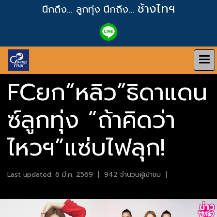
ช้างไทฯ
นึกถึง... ลูกทุ่ง
นึกถึง...
FCยก“หลิว”ธิดาแดน
ซ์ลูกทุ่ง “ถ้าคิดว่า
ไหวฯ”แซ่บไฟลุก!
Last updated: 6 มี.ค. 2569
|
942 จำนวนผู้เข้าชม
|