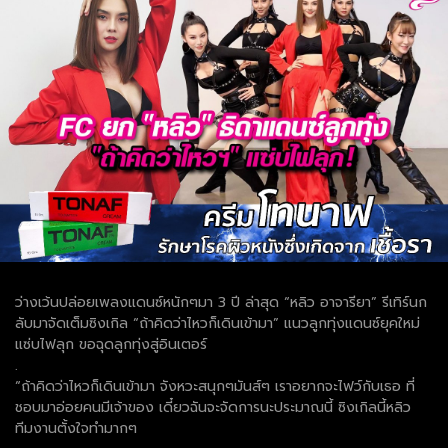
ว่างเว้นปล่อยเพลงแดนซ์หนักๆมา 3 ปี ล่าสุด “หลิว อาจารียา” รีเทิร์นก
ลับมาจัดเต็มซิงเกิล “ถ้าคิดว่าไหวก็เดินเข้ามา” แนวลูกทุ่งแดนซ์ยุคใหม่
แซ่บไฟลุก ขอฉุดลูกทุ่งสู่อินเตอร์
.
“ถ้าคิดว่าไหวก็เดินเข้ามา จังหวะสนุกๆมันส์ๆ เราอยากจะไฟว์กับเธอ ที่
ชอบมาอ่อยคนมีเจ้าของ เดี๋ยวฉันจะจัดการนะประมาณนี้ ซิงเกิลนี้หลิว
ทีมงานตั้งใจทำมากๆ