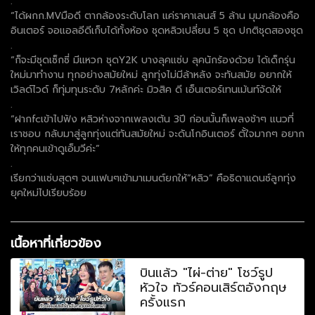
.
“ได้ผกก.MVมือดี ตากล้องระดับโลก แค่ราคาเลนส์ 5 ล้าน มุมกล้องคือ
อินเตอร์ จอแอลอีดีเก็บได้ทั้งห้อง ชุดหลิวเปลี่ยน 5 ชุด ปกติชุดสองชุด
.
“ก็จะมีชุดเซ็กซี่ มีแหวก ชุดY2K บางลุคแซ่บ ลุคนักร้องด้วย ได้เด็กรุ่น
ใหม่มาทำงาน ทุกอย่างสมัยใหม่ ลูกทุ่งไม่มีล้าหลัง จะทันสมัย อยากให้
เวิลด์ไวด์ ก็ทุ่มทุนระดับ 7หลักค่ะ มิวสิค ดี เอ็นเตอร์เทนเม้นท์จัดให้
.
“ฝากfcเข้าไปฟัง หลิวห่างจากเพลงเต้น 3ปี ก่อนนั้นก็เพลงช้าๆ แนวที่
เราชอบ กลับมาสู่ลูกทุ่งแต่ทันสมัยใหม่ จะดันโกอินเตอร์ ตั้ใจมากๆ อยาก
ให้ทุกคนเข้าดูเอ็มวีค่ะ”
.
เรียกว่าแซ่บสุดๆ จนแฟนๆเข้ามาเมนต์ยกให้”หลิว” คือธิดาแดนซ์ลูกทุ่ง
ยุคใหม่ไปเรียบร้อย
เนื้อหาที่เกี่ยวข้อง
บินแล้ว "ไผ่-ต่าย" โชว์รูป
หัวใจ ทัวร์คอนเสิร์ตอังกฤษ
ครั้งแรก