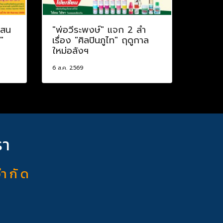
แสน
"พ่อวีระพงษ์" แจก 2 ลำ
"
เรื่อง "ศิลปินภูไท" ฤดูกาล
ใหม่อลังฯ
6 ส.ค. 2569
รา
จำ กั ด