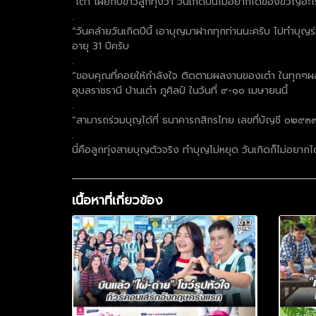
“เต๋า”เผยกับข่าวลูกทุ่งว่า วันเกิดปีนี้ไม่อยากได้ของขว
.
“วันคล้ายวันเกิดปีนี้ เอาบุญมาฝากทุกท่านนะครับ ไปทำบุญ
อายุ 31 ปีครับ
.
“ขอบคุณที่คอยให้กำลังใจ ติดตามผลงานของเต๋า ในทุกๆผ
อุบลราชธานี บ้านเต๋า ภูศิลป์ ในวันที่ ๙-๑๐ เมษายนนี้
.
“สามารถร่วมบุญได้ที่ ธนาคารกสิกรไทย เลขที่บัญชี ๐๒๙
.
นี่คือลูกทุ่งสายบุญตัวจริง ทำบุญไม่หยุด วันเกิดก็ไม่อ
เนื้อหาที่เกี่ยวข้อง