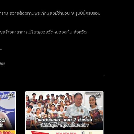
สีมาราม ถวายสังฆทานพระภิกษุสงฆ์จำนวน 9 รูปปีนี้ครบรอบ
บุญสร้างศาลาการเปรียญของวัดหนองสะโน จังหวัด
”
เลย