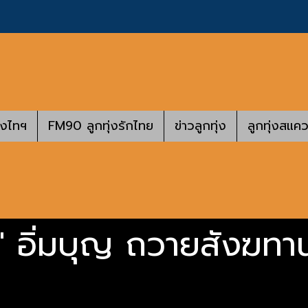
างไทฯ
FM90 ลูกทุ่งรักไทย
ข่าวลูกทุ่ง
ลูกทุ่งสแคว
์" อิ่มบุญ ถวายสังฆทา