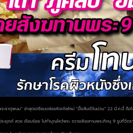
พระธาตุพนม” ล่าสุดเตรียมปล่อยซิงเกิลใหม่ “มื้อสันต์วันม่วน” 22 มี.ค.นี้ ถื
ทยประยุกต์ สวย เรียบร้อย ไปทำบุญไหว้พระ ถวายสังฆทานพระภิกษุ 9 รูปที่วั