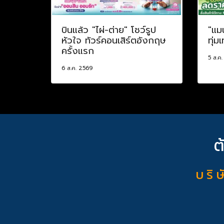
บินแล้ว "ไผ่-ต่าย" โชว์รูป
"แม
หัวใจ ทัวร์คอนเสิร์ตอังกฤษ
ทุ่ม
ครั้งแรก
5 ส.ค
6 ส.ค. 2569
ต
บ ริ ษ