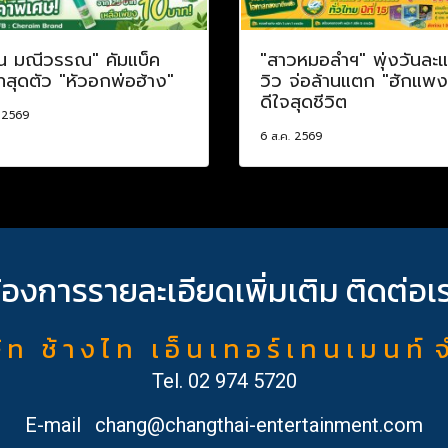
น มณีวรรณ" คัมแบ็ค
"สาวหมอลำฯ" พุ่งวันละ
เทสุดตัว "หัวอกพ่อฮ้าง"
วิว จ่อล้านแตก "ฮักแพง
ดีใจสุดชีวิต
. 2569
6 ส.ค. 2569
้องการรายละเอียดเพิ่มเติม ติดต่อเ
ั ท ช้ า ง ไ ท เ อ็ น เ ท อ ร์ เ ท น เ ม น ท์ 
Tel.
02 974 5720
E-mail
chang@changthai-entertainment.com