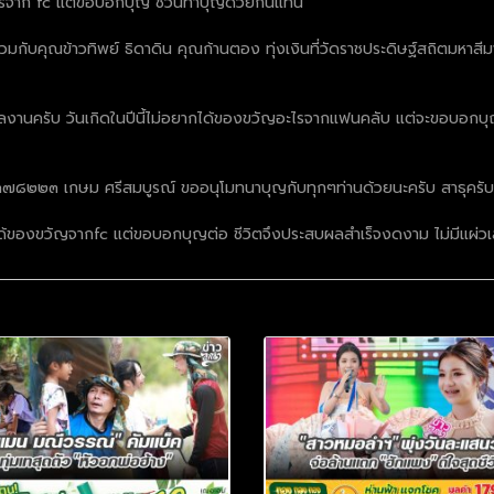
ัญอะไรจาก fc แต่ขอบอกบุญ ชวนทำบุญด้วยกันแทน
ร่วมกับคุณข้าวทิพย์ ธิดาดิน คุณก้านตอง ทุ่งเงินที่วัดราชประดิษฐ์สถิตมหา
ลงานครับ วันเกิดในปีนี้ไม่อยากได้ของขวัญอะไรจากแฟนคลับ แต่จะขอบอก
๓๓๗๘๒๒๓ เกษม ศรีสมบูรณ์ ขออนุโมทนาบุญกับทุกๆท่านด้วยนะครับ สาธุครับ
ยากได้ของขวัญจากfc แต่ขอบอกบุญต่อ ชีวิตจึงประสบผลสำเร็จงดงาม ไม่มีแผ่ว