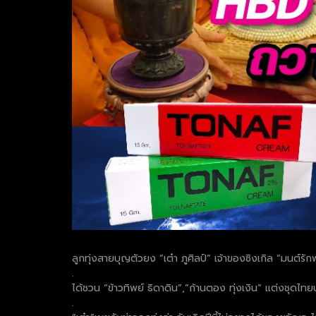
ลูกทุ่งสายบุญตัวยง “เต๋า ภูศิลป์” เจ้าของซิงเกิล “มนต์รัก
.
ได้ชวน “ข้าวทิพย์ ธิดาดิน”,”ก้านตอง ทุ่งเงิน” แต่งชุดไ
.