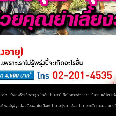
อร์ด เจ้าของซิงเกิลล่าสุด “กลับบ้านเฮา” ถือโอกาสช่วงว่างเว้นคอนเสิร์ต ได้
ดโพสต์รูปจูงน้องวัวออกไปเล็มหญ้าตามทุ่งนา ด้วยท่าทางทะมัดทะแมง แคปชั่นว่