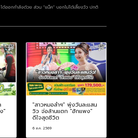
ง ได้ออกกำลังด้วย ส่วน “แน็ค” บอกไม่ได้เลี้ยงวัว ปกติ
ค
"สาวหมอลำฯ" พุ่งวันละแสน
าง"
วิว จ่อล้านแตก "ฮักแพง"
ดีใจสุดชีวิต
6 ส.ค. 2569