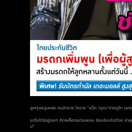
ลูกทุ่งหนุ่มหล่อ คนจักราช โคราช “แน็ค วรุฒ”ค่ายภูไท เรคค
.
แต่ไม่ได้อยู่เฉยๆ คิดพล็อตแต่งเพลง ซ้อมร้องไปด้วย ล่าสุ
บ่”