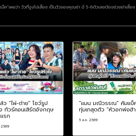
น็ค”เผยว่า วัวที่จูงไปเลี้ยง เป็นวัวของคุณย่า มี 5-6ตัวเลยต้องช่วยย่าเลี้ย
ล้ว "ไผ่-ต่าย" โชว์รูป
"แมน มณีวรรณ" คัมแบ็
จ ทัวร์คอนเสิร์ตอังกฤษ
ทุ่มเทสุดตัว "หัวอกพ่อฮ้
งแรก
5 ส.ค. 2569
. 2569