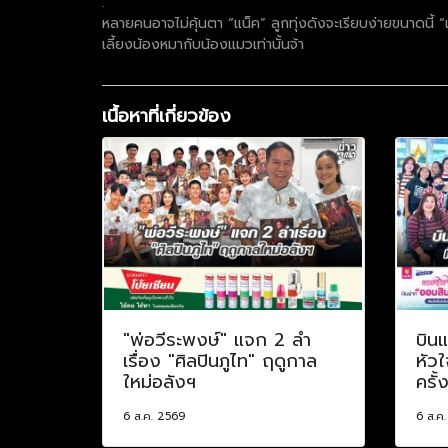
.
หลายคนอาจไม่คุ้นตา “แน็ค” ลูกทุ่งดังจะเรียบง่ายขนาดนี้ “แ
เลี้ยงน้องหมากับน้องแมวเท่านั้นจ้า
เนื้อหาที่เกี่ยวข้อง
"พ่อวีระพงษ์" แจก 2 ลำ
บินแ
เรื่อง "ศิลปินภูไท" ฤดูกาล
หัวใ
ใหม่อลังฯ
ครั้
6 ส.ค. 2569
6 ส.ค