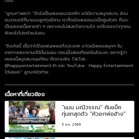
ตอน
.
“ลูกนก”เผยว่า “งึดใจเป็นเพลงแนวอกหัก แต่มีความสนุกสนาน ส่วน
แนวดนตรีก็มาแบบลูกทุ่งอีสาน เราก็ถนัดเพลงแนวนี้อยู่แล้วค่ะ ถึงจะ
เป็นเพลงเนื้อหาเศร้า ๆ เพราะคนไม่สมหวังความรัก แต่รับรองว่าทุกคน
ฟังแล้วไม่เศร้าแน่นอน
.
“ซิงเกิลนี้ เชื่อว่าได้ใจแฟนเพลงทั่วประเทศ จะไดเมีเพลงสนุกๆ รับ
เทศกาลสงกรานต์ปีนี้แน่นอน ตอนนี้ปล่อยทีเซอร์แล้วนะคะ อยากรู้ว่า
เพลงนี้สนุกสนานแค่ไหน ติดตามฟัง TikTok :
@happyentertainment.th และ YouTube : Happy Entertainment
ได้เลยค่ะ” ลูกนกปิดท้าย
เนื้อหาที่เกี่ยวข้อง
"แมน มณีวรรณ" คัมแบ็ค
ทุ่มเทสุดตัว "หัวอกพ่อฮ้าง"
5 ส.ค. 2569