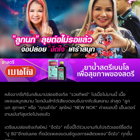
หลังจากรีเทิร์นกลับมาปล่อยซิงเกิล “รวยทิพย์” ไปเมื่อไม่นานนี้ เนื้อ
เพลงสนุกสนาน โยกมันส์ๆได้เสียงตอบรับจากfcล้นหลาม ล่าสุด “ลูก
นก สุภาพร” หรือ “คุณลำไย” ลุคใหม่ “NEW NOK” ค่ายแฮปปี้ เอ็นเตอร์
เทนเม้นท์ลุยต่อไม่รอแล้ว
.
เตรียมปล่อยซิงเกิลใหม่ “งึดใจ” ครั้งนี้ได้ร่วมงานกับโปรดิวเซอร์ชื่อดัง
“ปู ชิมิ”อีกเช่นเคย ที่ถนัดเพลงแดนซ์ดูแลการผลิตเพลง“งึดใจ” ทุกขั้น