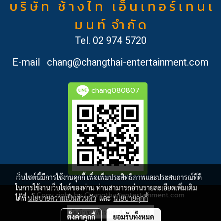
บ ริ ษั ท ช้ า ง ไ ท เ อ็ น เ ท อ ร์ เ ท น เ
ม น ท์ จำ กั ด
Tel.
02 974 5720
E-mail
chang@changthai-entertainment.com
chang080807
เว็บไซต์นี้มีการใช้งานคุกกี้ เพื่อเพิ่มประสิทธิภาพและประสบการณ์ที่ดี
ในการใช้งานเว็บไซต์ของท่าน ท่านสามารถอ่านรายละเอียดเพิ่มเติม
Copy right by Changthai-entertainment.com
ได้ที่
นโยบายความเป็นส่วนตัว
และ
นโยบายคุกกี้
ผู้เข้าชมวันนี้
1
ตั้งค่าคุกกี้
ยอมรับทั้งหมด