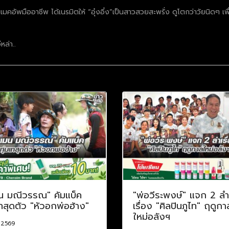
ยเมคอัพมืออาชีพ ได้เนรมิตให้ “อุ๋งอิ๋ง”เป็นสาวสวยสะพรั่ง ดูโตกว่าวัยนิดๆ เ
หล่า..
น มณีวรรณ" คัมแบ็ค
"พ่อวีระพงษ์" แจก 2 ลำ
เทสุดตัว "หัวอกพ่อฮ้าง"
เรื่อง "ศิลปินภูไท" ฤดูกา
ใหม่อลังฯ
. 2569