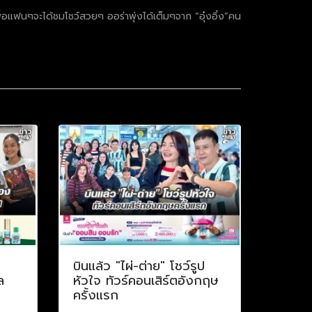
พื่อแฟนๆจะได้ชมโชว์สวยๆ ออร่าพุ่งได้เต็มๆจาก “อุ๋งอิ๋ง”คน
บินแล้ว "ไผ่-ต่าย" โชว์รูป
ล
หัวใจ ทัวร์คอนเสิร์ตอังกฤษ
ครั้งแรก