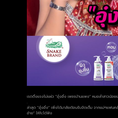
เรตติ้งแรงไม่แผ่ว “อุ๋งอิ๋ง เพชรบ้านแพง” หมอลำสาวน้อยเ
.
ล่าสุด “อุ๋งอิ๋ง” เพิ่งได้มาลัยต้อนรับจัดเต็ม จากแม่ๆแฟนค
อ้าย” ให้fcได้ฟัง