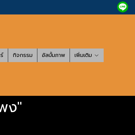
ร์
กิจกรรม
อัลบั้มภาพ
เพิ่มเติม
แพง"