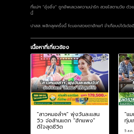
.
ที่แน่ๆ “อุ๋งอิ๋ง” ถูกอัพเลเวลความน่ารัก สวยใสตามวัย ด้ว
นี้
.
ปาสส..พลิกลุคครั้งนี้ fcบอกสวยตาฮักแท้ จำเกือบบ่ได้เด้ออี
เนื้อหาที่เกี่ยวข้อง
"สาวหมอลำฯ" พุ่งวันละแสน
"แม
วิว จ่อล้านแตก "ฮักแพง"
ทุ่ม
ดีใจสุดชีวิต
5 ส.ค