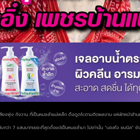
สียงพุ่ง กังวาน ที่เป็นหมอลำแม่เหล็ก ดึงดูดfcตามติดผลงาน แห่เฝ้าหน้าฮ้
ลับกว่า 7 แสนบาทเยอะที่สุดตั้งแต่เป็นหมอลำมา ไม่เท่านั้น “บอสโจ ยมนิล” ยั