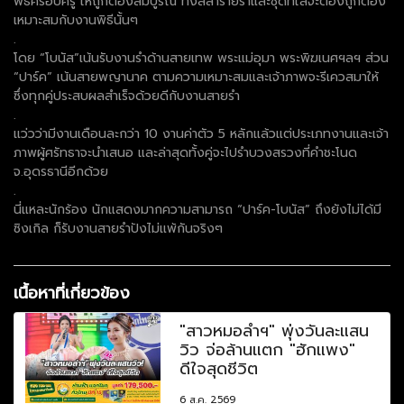
พิธีครอบครู ให้ถูกต้องสมบูรณ์ ทั้งลีลาร่ายรำและชุดที่ใส่จะต้องถูกต้อง
เหมาะสมกับงานพิธีนั้นๆ
.
โดย “โบนัส”เน้นรับงานรำด้านสายเทพ พระแม่อุมา พระพิฆเนศฯลฯ ส่วน
“ปาร์ค” เน้นสายพญานาค ตามความเหมาะสมและเจ้าภาพจะรีเควสมาให้
ซึ่งทุกคู่ประสบผลสำเร็จด้วยดีกับงานสายรำ
.
แว่วว่ามีงานเดือนละกว่า 10 งานค่าตัว 5 หลักแล้วแต่ประเภทงานและเจ้า
ภาพผู้ศรัทธาจะนำเสนอ และล่าสุดทั้งคู่จะไปรำบวงสรวงที่คำชะโนด
จ.อุดรธานีอีกด้วย
.
นี่แหละนักร้อง นักแสดงมากความสามารถ “ปาร์ค-โบนัส” ถึงยังไม่ได้มี
ซิงเกิล ก็รับงานสายรำปังไม่แพ้กันจริงๆ
เนื้อหาที่เกี่ยวข้อง
"สาวหมอลำฯ" พุ่งวันละแสน
วิว จ่อล้านแตก "ฮักแพง"
ดีใจสุดชีวิต
6 ส.ค. 2569