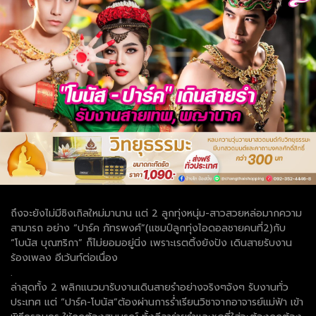
ถึงจะยังไม่มีซิงเกิลใหม่มานาน แต่ 2 ลูกทุ่งหนุ่ม-สาวสวยหล่อมากความ
สามารถ อย่าง “ปาร์ค ภัทรพงศ์”(แชมป์ลูกทุ่งไอดอลชายคนที่2)กับ
“โบนัส บุณฑริกา” ก็ไม่ยอมอยู่นิ่ง เพราะเรตติ้งยังปัง เดินสายรับงาน
ร้องเพลง อีเว้นท์ต่อเนื่อง
.
ล่าสุดทั้ง 2 พลิกแนวมารับงานเดินสายรำอย่างจริงๆจังๆ รับงานทั่ว
ประเทศ แต่ “ปาร์ค-โบนัส”ต้องผ่านการร่ำเรียนวิชาจากอาจารย์แม่ฟ้า เข้า