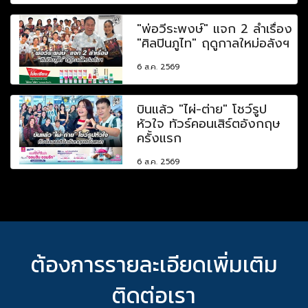
"พ่อวีระพงษ์" แจก 2 ลำเรื่อง
"ศิลปินภูไท" ฤดูกาลใหม่อลังฯ
6 ส.ค. 2569
บินแล้ว "ไผ่-ต่าย" โชว์รูป
หัวใจ ทัวร์คอนเสิร์ตอังกฤษ
ครั้งแรก
6 ส.ค. 2569
ต้องการรายละเอียดเพิ่มเติม
ติดต่อเรา