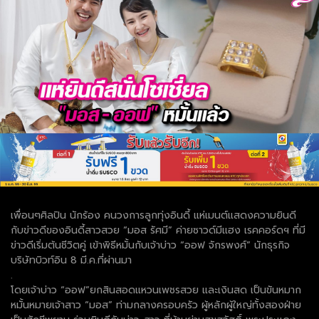
เพื่อนๆศิลปิน นักร้อง คนวงการลูกทุ่งอินดี้ แห่เมนต์แสดงความยินดี
กับข่าวดีของอินดี้สาวสวย “มอส รัศมี” ค่ายซาวด์มีแฮง เรคคอร์ดฯ ที่มี
ข่าวดีเริ่มต้นชีวิตคู่ เข้าพิธีหมั้นกับเจ้าบ่าว “ออฟ จักรพงศ์” นักธุรกิจ
บริษัทบิวท์อิน 8 มี.ค.ที่ผ่านมา
.
โดยเจ้าบ่าว “ออฟ”ยกสินสอดแหวนเพชรสวย และเงินสด เป็นขันหมาก
หมั้นหมายเจ้าสาว “มอส” ท่ามกลางครอบครัว ผู้หลักผู้ใหญ่ทั้งสองฝ่าย