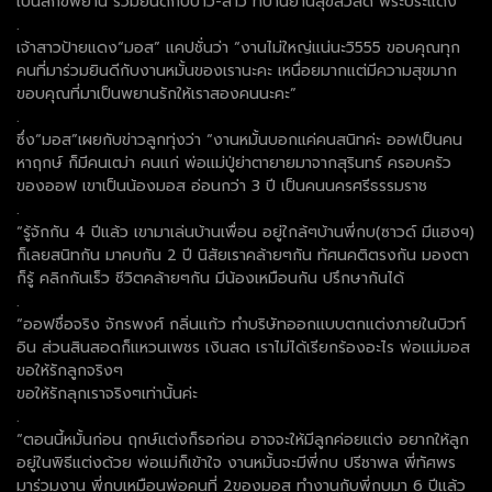
เป็นสักขีพยาน ร่วมยินดีกับบ่าว-สาว ที่บ้านย่านสุขสวัสดิ์ พระประแดง
.
เจ้าสาวป้ายแดง“มอส” แคปชั่นว่า “งานไม่ใหญ่แน่นะวิ555 ขอบคุณทุก
คนที่มาร่วมยินดีกับงานหมั้นของเรานะคะ เหนื่อยมากแต่มีความสุขมาก
ขอบคุณที่มาเป็นพยานรักให้เราสองคนนะคะ”
.
ซึ่ง“มอส”เผยกับข่าวลูกทุ่งว่า “งานหมั้นบอกแค่คนสนิทค่ะ ออฟเป็นคน
หาฤกษ์ ก็มีคนเฒ่า คนแก่ พ่อแม่ปู่ย่าตายายมาจากสุรินทร์ ครอบครัว
ของออฟ เขาเป็นน้องมอส อ่อนกว่า 3 ปี เป็นคนนครศรีธรรมราช
.
“รู้จักกัน 4 ปีแล้ว เขามาเล่นบ้านเพื่อน อยู่ใกล้ๆบ้านพี่กบ(ซาวด์ มีแฮงฯ)
ก็เลยสนิทกัน มาคบกัน 2 ปี นิสัยเราคล้ายๆกัน ทัศนคติตรงกัน มองตา
ก็รู้ คลิกกันเร็ว ชีวิตคล้ายๆกัน มีน้องเหมือนกัน ปรึกษากันได้
.
“ออฟชื่อจริง จักรพงศ์ กลิ่นแก้ว ทำบริษัทออกแบบตกแต่งภายในบิวท์
อิน ส่วนสินสอดก็แหวนเพชร เงินสด เราไม่ได้เรียกร้องอะไร พ่อแม่มอส
ขอให้รักลูกจริงๆ
ขอให้รักลุกเราจริงๆเท่านั้นค่ะ
.
“ตอนนี้หมั้นก่อน ฤกษ์แต่งก็รอก่อน อาจจะให้มีลูกค่อยแต่ง อยากให้ลูก
อยู่ในพิธีแต่งด้วย พ่อแม่ก็เข้าใจ งานหมั้นจะมีพี่กบ ปรีชาพล พี่ทัศพร
มาร่วมงาน พี่กบเหมือนพ่อคนที่ 2ของมอส ทำงานกับพี่กบมา 6 ปีแล้ว