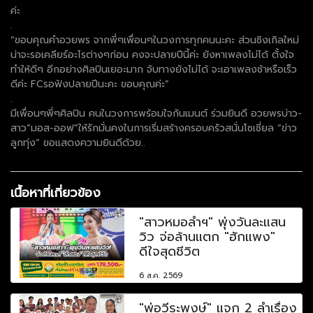
ค่ะ
.
“ขอบคุณคำอวยพร จากพี่ๆเพื่อนๆในวงการทุกคนนะคะ ส่วนซิงเกิลใหม่
น่าจะรอเคลียร์อะไรต่างๆก่อน คงจะปลายปีนี้ค่ะ ยังหาเพลงไม่ได้ ตั้งใจ
ทำให้ดีๆ อีกอย่างศิลปินเยอะมาก จับทางยังไม่ได้ จะเอาเพลงช้าหรือเร็ว
ดีค่ะ FCรอฟังปลายปีนะคะ ขอบคุณค่ะ”
.
มีเพื่อนๆพี่ๆศิลปิน คนในวงการพร้อมใจกันเมนต์ ร่วมยินดี อวยพรบ่าว-
สาว“มอส-ออฟ”ให้รักมั่นคงในการเริ่มสร้างครอบครัวสนั่นโซเชี่ยล “ข่าว
ลูกทุ่ง” ขอแสดงความยินดีด้วย..
เนื้อหาที่เกี่ยวข้อง
"สาวหมอลำฯ" พุ่งวันละแสน
วิว จ่อล้านแตก "ฮักแพง"
ดีใจสุดชีวิต
6 ส.ค. 2569
"พ่อวีระพงษ์" แจก 2 ลำเรื่อง