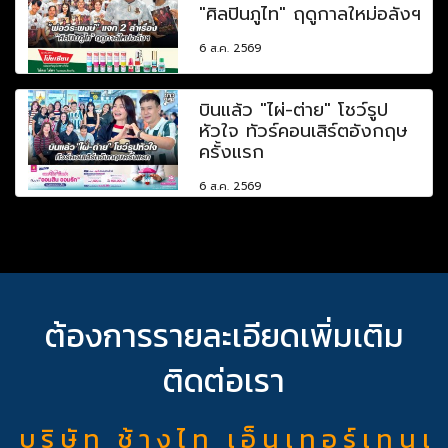
"ศิลปินภูไท" ฤดูกาลใหม่อลังฯ
6 ส.ค. 2569
บินแล้ว "ไผ่-ต่าย" โชว์รูป
หัวใจ ทัวร์คอนเสิร์ตอังกฤษ
ครั้งแรก
6 ส.ค. 2569
ต้องการรายละเอียดเพิ่มเติม
ติดต่อเรา
บ ริ ษั ท ช้ า ง ไ ท เ อ็ น เ ท อ ร์ เ ท น เ