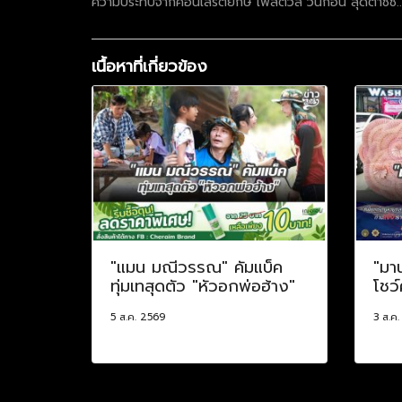
ความประทับจากคอนเสิร์ตยักษ์ เฟสติวัล วันก่อน สุดต๊าซซ.
เนื้อหาที่เกี่ยวข้อง
"แมน มณีวรรณ" คัมแบ็ค
"มา
ทุ่มเทสุดตัว "หัวอกพ่อฮ้าง"
โชว์
5 ส.ค. 2569
3 ส.ค