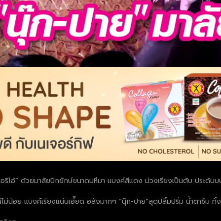
ย โอริโอ้” ด้วยมาลัยปีกยักษ์ขนาดมหึมา แบงค์สีแดง ม่วงเรียงเป็นตับ ประดั
่ไม่น้อย แบงค์เรียงแน่นเอี๊ยด อลังมากๆ “นุ๊ก-ปาย”สุดปลื้มปริ่ม น้ำตาซึ