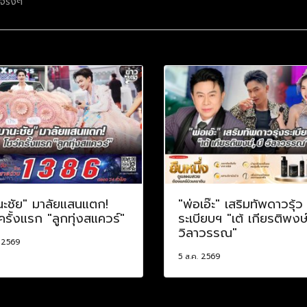
.จริงๆ
นะชัย" มาลัยแสนแตก!
"พ่อเอ๊ะ" เสริมทัพดาวรุ้ว
ครั้งแรก "ลูกทุ่งสแควร์"
ระเบียบฯ "เต้ เกียรติพงษ์
วิลาวรรณ"
. 2569
5 ส.ค. 2569