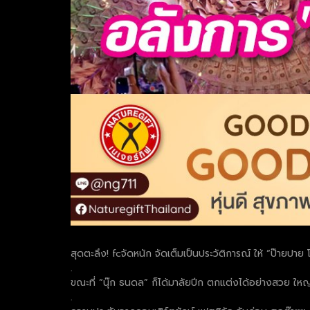
สุดตะลึง! fcจัดหนัก จัดเต็มเป็นประวัติการณ์ ให้ “ป๊ายปา
.
ขณะที่ “นุ๊ก ธนดล” ก็ได้มาลัยปีก ตกแต่งได้อย่างสวย ใหญ
.