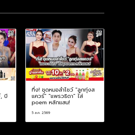
ทึ่ง! ชุดหมอลำโชว์ "ลูกทุ่งส
, บี
แควร์" "แพรวธิดา" ใส่
poem หลักแสน!
5 ส.ค. 2569