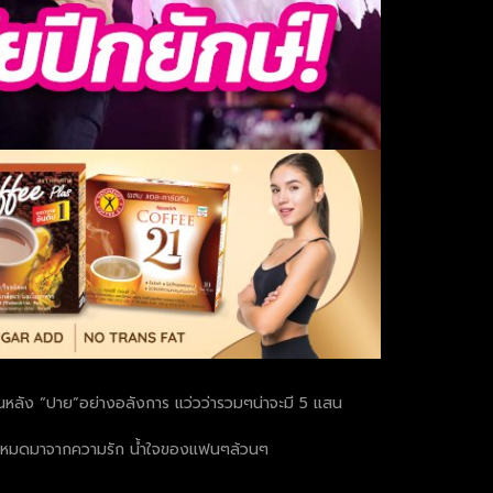
บบนหลัง “ปาย”อย่างอลังการ แว่วว่ารวมๆน่าจะมี 5 แสน
ม ทั้งหมดมาจากความรัก น้ำใจของแฟนๆล้วนๆ