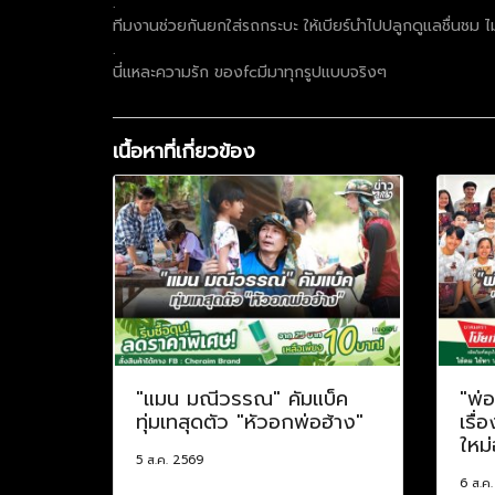
.
ทีมงานช่วยกันยกใส่รถกระบะ ให้เบียร์นำไปปลูกดูแลชื่นชม ไม่ม
.
นี่แหละความรัก ของfcมีมาทุกรูปแบบจริงๆ
เนื้อหาที่เกี่ยวข้อง
"แมน มณีวรรณ" คัมแบ็ค
"พ่
ทุ่มเทสุดตัว "หัวอกพ่อฮ้าง"
เรื่
ใหม่
5 ส.ค. 2569
6 ส.ค