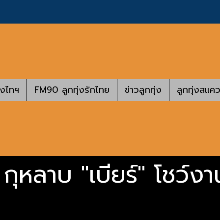
างไทฯ
FM90 ลูกทุ่งรักไทย
ข่าวลูกทุ่ง
ลูกทุ่งสแคว
, กุหลาบ "เบียร์" โชว์