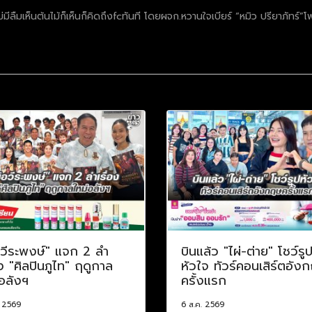
ีลืมเห็นต้นไม้ก็เห็นก็คิดถึงfcทันที โดยผจก.หวานใจเบียร์ “หมิว ปรียาภัทร์”โพ
อวีระพงษ์" แจก 2 ลำ
บินแล้ว "ไผ่-ต่าย" โชว์รู
อง "ศิลปินภูไท" ฤดูกาล
หัวใจ ทัวร์คอนเสิร์ตอัง
อลังฯ
ครั้งแรก
. 2569
6 ส.ค. 2569