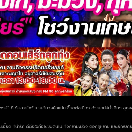
” ที่เดินสายโชว์แบบเต็มวงคิวแน่นเอี๊ยดต่อเนื่อง ด้วยเสน่ห์น้ำเสียง ลูกคอที
นเอี๊ยด ที่น่ารัก ดีต่อใจคือfcขนต้นไม้ ทั้งกล้ามะม่วง ดอกกุหลาบ และอีกหลายช