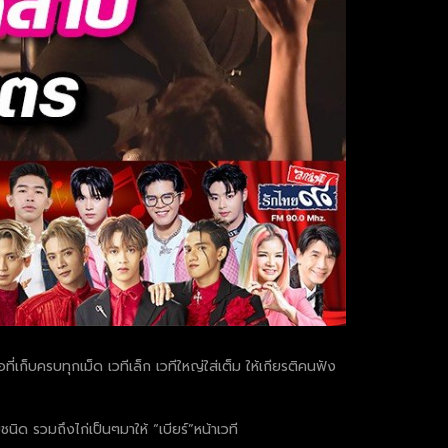
่เก็บครบทุกเม็ด เวทีเล็ก เวทีใหญ่ใส่เต็ม ให้เกียรติคนฟัง
นิด รวมถึงไก่เป็นๆมาให้ “เบียร์”หน้าเวที