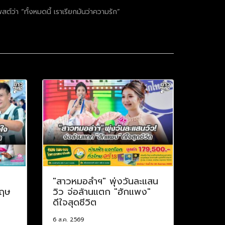
สต์ว่า “ทั้งหมดนี้ เราเรียกมันว่าความรัก”
ป
"สาวหมอลำฯ" พุ่งวันละแสน
กฤษ
วิว จ่อล้านแตก "ฮักแพง"
ดีใจสุดชีวิต
6 ส.ค. 2569