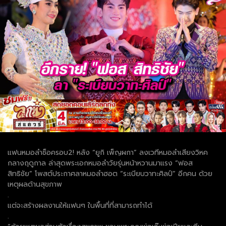
แฟนหมอลำช็อครอบ2! หลัง “ยูกิ เพ็ญผกา” ลงเวทีหมอลำเสียงวิหค
กลางฤดูกาล ล่าสุดพระเอกหมอลำวัยรุ่นหน้าหวานมาแรง “ฟอส
สิทธิชัย” โพสต์ประกาศลาหมอลำฮอต “ระเบียบวาทะศิลป์” อีกคน ด้วย
เหตุผลด้านสุขภาพ
.
แต่จะสร้างผลงานให้แฟนๆ ในพื้นที่ที่สามารถทำได้
.