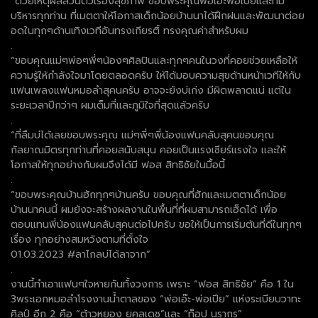
“ด้วยเหตุผลส่วนตัวเรื่องสุขภาพ ขอบพระคุณพ่อเอ๊ะพ่อเปียและทีม
บริหารทุกท่าน ที่เมตตาให้โอกาสเด็กน้อยบ้านนาได้ฝึกฝนและพัฒนาต่อย
อดในทุกๆด้านเทิงเวทีอันทรงเกียรติ์ ทรงคุณค่าสำหรับผม
.
“ขอบคุณแม่ๆพ่อๆพี่ๆน้องๆศิลปินและทุกๆคนในวงที่คอยช่วยเหลือให้
ความรู้ให้กำลังใจมาโดยตลอดครับ ให้ได้มอบความสุขด้านหน้าเวทีให้กับ
แฟนเพลงแฟนหมอลำสุคนครับ อาจจะยังบ่เก่ง มีผิดพลาดแน่ แต่ใน
ระยะเวลาปีกว่าๆ ผมเต็มที่และภูมิใจที่สุดแล้วครับ
.
“ที่ลืมบ่ได้เลยขอบพระคุณ แม่ๆพี่ๆพี่น้องแฟนคลับสุคนขอบคุณ
กัลยาณมิตรทุกท่านที่คอยสนับสนุน คอยเป็นแรงเชียร์แรงใจ และให้
โอกาสให้ทุกอย่างกับผมจึงได้มี ฟอส สิทธิชัยในมื้อนี้
.
“ขอบพระคุณบ้านฮักทุกๆบ้านครับ ขอบคุณที่ฮักและเมตตาเด็กน้อย
บ้านนาคนนี้ ผมยังจะสร้างผลงานในพื้นที่ที่ผมสามารถเฮ็ดได้ เพื่อ
ตอบแทนพี่น้องแฟนคลับสุคนต่อไปครับ ขอให้เป็นการเริ่มต้นที่ดีในทุกๆ
เรื่อง ทุกอย่างสมหวังตามที่ตั้งใจ
01.03.2023 #ลาไกลบ่ได้ลาจาก”
.
งานนี้ทำเอาแฟนๆใจหายกันทั้งวงการ เพราะ “ฟอส สิทธิชัย” คือ 1 ใน
3พระเอกหมอลำโรงงานน้ำตาลของ “พ่อเอ๊ะ-พ่อเปีย” แห่งระเบียบวาทะ
ศิลป์ อีก 2 คือ “ต้าวหยอง ยุคลเดช”และ “ท็อป นรากร”