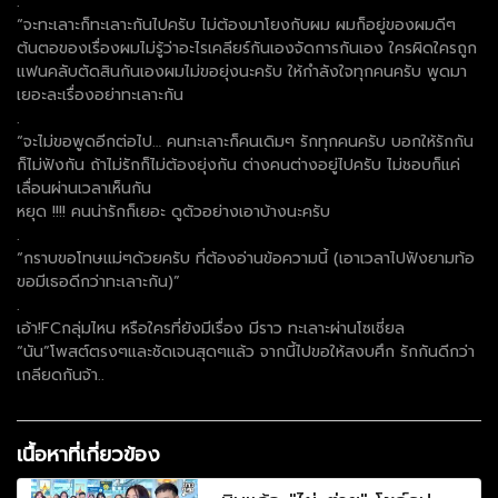
.
“จะทะเลาะก็ทะเลาะกันไปครับ ไม่ต้องมาโยงกับผม ผมก็อยู่ของผมดีๆ
ต้นตอของเรื่องผมไม่รู้ว่าอะไรเคลียร์กันเองจัดการกันเอง ใครผิดใครถูก
แฟนคลับตัดสินกันเองผมไม่ขอยุ่งนะครับ ให้กำลังใจทุกคนครับ พูดมา
เยอะละเรื่องอย่าทะเลาะกัน
.
“จะไม่ขอพูดอีกต่อไป… คนทะเลาะก็คนเดิมๆ รักทุกคนครับ บอกให้รักกัน
ก็ไม่ฟังกัน ถ้าไม่รักก็ไม่ต้องยุ่งกัน ต่างคนต่างอยู่ไปครับ ไม่ชอบก็แค่
เลื่อนผ่านเวลาเห็นกัน
หยุด !!!! คนน่ารักก็เยอะ ดูตัวอย่างเอาบ้างนะครับ
.
“กราบขอโทษแม่ๆด้วยครับ ที่ต้องอ่านข้อความนี้ (เอาเวลาไปฟังยามท้อ
ขอมีเธอดีกว่าทะเลาะกัน)”
.
เอ้า!FCกลุ่มไหน หรือใครที่ยังมีเรื่อง มีราว ทะเลาะผ่านโซเชี่ยล
“นัน”โพสต์ตรงๆและชัดเจนสุดๆแล้ว จากนี้ไปขอให้สงบศึก รักกันดีกว่า
เกลียดกันจ้า..
เนื้อหาที่เกี่ยวข้อง