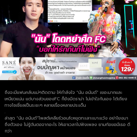
ถึงจะมีแฟนคลับแม่ๆติดตาม ให้กำลังใจ “นัน อนันต์” เยอะมากและ
เหนียวแน่น แต่บางส่วนของFC ก็ยังมีดราม่า ไม่เข้าใจกันเอง โต้เถียง
ทางโซเชี่ยลเป็นระยะๆ หลายเรื่องหลายประเด็น
.
ล่าสุด “นัน อนันต์”โพสต์เคลียร์วอนfcหยุดทะเลาะเบาะแว้ง อย่าโยงมา
ถึงตัวเอง ไม่รู้ต้นตอจากอะไร ให้เอาเวลาไปฟังเพลง ยามท้อขอมีเธอ ดี
กว่า