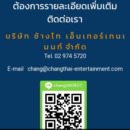
ต้องการรายละเอียดเพิ่มเติม
ติดต่อเรา
บ ริ ษั ท ช้ า ง ไ ท เ อ็ น เ ท อ ร์ เ ท น เ
ม น ท์ จำ กั ด
Tel.
02 974 5720
E-mail
chang@changthai-entertainment.com
chang080807