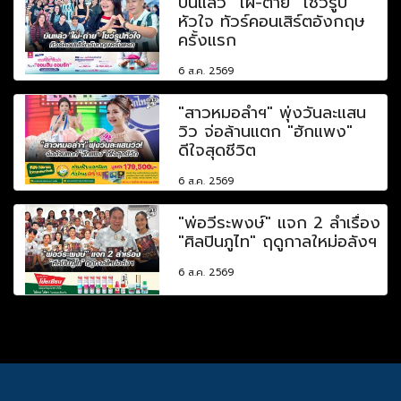
บินแล้ว "ไผ่-ต่าย" โชว์รูป
หัวใจ ทัวร์คอนเสิร์ตอังกฤษ
ครั้งแรก
6 ส.ค. 2569
"สาวหมอลำฯ" พุ่งวันละแสน
วิว จ่อล้านแตก "ฮักแพง"
ดีใจสุดชีวิต
6 ส.ค. 2569
"พ่อวีระพงษ์" แจก 2 ลำเรื่อง
"ศิลปินภูไท" ฤดูกาลใหม่อลังฯ
6 ส.ค. 2569