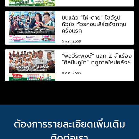
บินแล้ว "ไผ่-ต่าย" โชว์รูป
หัวใจ ทัวร์คอนเสิร์ตอังกฤษ
ครั้งแรก
6 ส.ค. 2569
"พ่อวีระพงษ์" แจก 2 ลำเรื่อง
"ศิลปินภูไท" ฤดูกาลใหม่อลังฯ
6 ส.ค. 2569
ต้องการรายละเอียดเพิ่มเติม
ติดต่อเรา