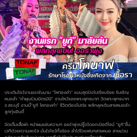
ประเดิมโชว์งานแรกในนาม “ไหทองคำ” แบบสุดปังไปเรียบร้อย รับเชิญ
หมอลำ “คำผุนร่วมมิตรมินิ” งานไหว้รอยพระพุทธบาท วัดพระพุทธบาท
จ.สระบุรี งานนี้“ยูกิ ไหทองคำ” ชีวิตต้องไปต่อ พลิกลุคเดินสายหมอลำ-
ลูกทุ่งอินดี้
.
จัดเต็มเสื้อผ้า หน้าผมแซ่บหวานๆ ออร่าพุ่งปรู๊ดโดยกะป้อดีไซน์ “ยูกิ”ขึ้น
เวทีด้วยความสดใส มั่นใจโชว์ทั้งร้อง ลำได้ใจแฟนๆสายหมอ สายม่วน