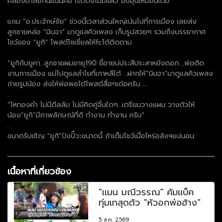
คล้องมาลัยกันแน่นคอ เรตติ้งไม่มีแผ่ว อบอุ่นเหมือนเดิม
.
แถม “อ.ประจักษ์ชัย” ช่วงนี้เวลาส่วนใหญ่เน้นไปที่การเมือง เลยส่ง
ลูกชายหล่อ “นินจา” มาดูแลคิวเพลง เก็บรูปสวยๆ รวมถึงบรรยากาศ
โชว์ของ “ยูกิ” โพสต์โซเชี่ยลให้fcได้ติดตาม
.
“ยูกิกับยูคา…ลูกชายผมอายุ19ปี ขี้อายบ่ประสีประสาหยังดอก….พ่อติด
งานการเมือง เเม่ไปดูแลลำไยที่เกาหลีใต้ …ฝากให้”นินจา”มาดูเเลคิวเพลง
ถ่ายรูปน้อง ส่งให้พ่อพอได้โพสต์สื่อๆเด้อครับ…..
.
“ไหทองคำ ไม่มีดีลลับ ไม่มีคิดคู่จิ้นใดๆ…เตรียมวางแผน วางตัวให้
น้อง”ยูกิ”มีภาพลักษณ์ที่ดี ทำงาน ทำงาน ครับ”
.
ขนาดรับเชิญ “ยูกิ”ปังปั๊วะขนาดนี้ ถ้าเต็มโชว์เมื่อไหร่อลังฯแน่นอน
เนื้อหาที่เกี่ยวข้อง
"แมน มณีวรรณ" คัมแบ็ค
ทุ่มเทสุดตัว "หัวอกพ่อฮ้าง"
5 ส.ค. 2569