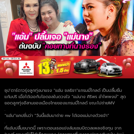
ซุป’ตาร์ดาวรุ่งลูกทุ่งมาแรง “แอ้ม ชลธิชา”แกรมมี่โกลด์ เป็นปลื้มยิ้ม
แก้มปริ เมื่อได้เจอกับไอดอลในดวงใจ “แม่นาง ศิริพร อำไพพงษ์” สุด
ยอดลูกทุ่งอีสานของเมืองไทยของแกรมมี่โกลด์ ขณะไปถ่ายMV
.
“แอ้ม”แคปชั่นว่า “วันนี้แอ้มมาถ่าย mv ได้เจอแม่นางด้วยจ้า”
.
ที่แอ้มปลื้มขนาดนี้ เพราะตอนเธอแข่งล้มแชมป์ดวลเพลงชิงทุน จาก