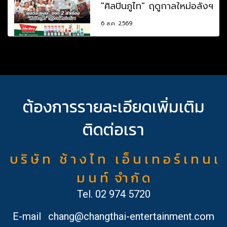
"ศิลปินภูไท" ฤดูกาลใหม่อลังฯ
6 ส.ค. 2569
ต้องการรายละเอียดเพิ่มเติม
ติดต่อเรา
บ ริ ษั ท ช้ า ง ไ ท เ อ็ น เ ท อ ร์ เ ท น เ
ม น ท์ จำ กั ด
Tel.
02 974 5720
E-mail
chang@changthai-entertainment.com