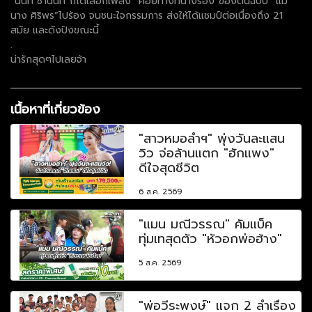
“นนท์ ชานนท์”ก็ได้เลือกเพลง “คอยทางที่นางรอง”ของต้นฉบับ “แม่
นาง ศิริพร”ไปร้อง จนชนะใจกรรมการ ส่งให้ได้แชมป์ต่อเนื่องถึง 21
สมัย และดังปังขณะนี้
.
น่ารักสุดๆไปเลยจ้า
เนื้อหาที่เกี่ยวข้อง
"สาวหมอลำฯ" พุ่งวันละแสน
วิว จ่อล้านแตก "ฮักแพง"
ดีใจสุดชีวิต
6 ส.ค. 2569
"แมน มณีวรรณ" คัมแบ็ค
ทุ่มเทสุดตัว "หัวอกพ่อฮ้าง"
5 ส.ค. 2569
"พ่อวีระพงษ์" แจก 2 ลำเรื่อง