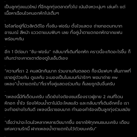
.
เป็นลูกทุ่งแนวใหม่ ที่ฉีกลูกทุ่งตลาดทั่วไป เน้นจังหวะนุ่มๆ เล่นคำ แต่
เนื้อหาเฉือนใจคนอกหักไปเต็มๆ
.
ไฮไลท์อยู่ที่มิวสิควิดีโอ ทั้งซัน-ฟอร์ม ตั้งใจแสดง ถ่ายทอดบทบาท
อารมณ์ สีหน้า แววตาแบบฟินๆ เลย ทั้งคู่น้ำตาแตกอกหักจากแฟน
พร้อมๆกัน
.
อีก 1 ปีต่อมา “ซัน-ฟอร์ม” กลับมาที่เดิมที่อกหัก คราวนี้จะเกิดอะไรขึ้น ก็
เกินกว่าจะคาดเดาต้องดูในเอ็มวีเอง
.
“ความที่เรา 2 คนสนิทกันมาก ร่วมงานกันตลอด ก็จะมีแฟนๆ เห็นภาพที่
เราอยู่ด้วยกัน ดูแลกัน จะมองเป็นโมเมนท์น่ารักๆ พอมาถ่าย mv
เพลง“น้ำตาแตกใน”ที่เราทั้งคู่แสดงร่วมกัน ก็เลยถูกจับจิ้นครับ
.
“เพลงนี้มีทีเด็ดนะครับ เด็ดยังไงต้องชมเรื่องราวผู้ชาย 2 คนที่โดน
หักอก ช้ำใจ ร้องไห้จนน้ำตาไม่มีจะไหลแล้ว และกลับมาที่เดิมอีกครั้ง เรา
จะทำอย่างไรกันดี เพลงนี้เราชอบมาก ทำนองคำร้องเป็นลูกทุ่งร่วมสมัย
.
“เชื่อว่าน่าจะโดนใจหลากหลายวัยมากขึ้น อยากให้ทุกคนชมนะครับ เดือน
แห่งความรักนี้ ฝากเพลงน้ำตาแตกในไว้ด้วยนะครับ”
.