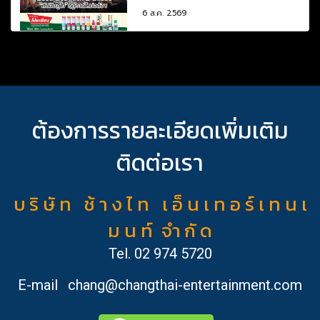
6 ส.ค. 2569
ต้องการรายละเอียดเพิ่มเติม
ติดต่อเรา
บ ริ ษั ท ช้ า ง ไ ท เ อ็ น เ ท อ ร์ เ ท น เ
ม น ท์ จำ กั ด
Tel.
02 974 5720
E-mail
chang@changthai-entertainment.com