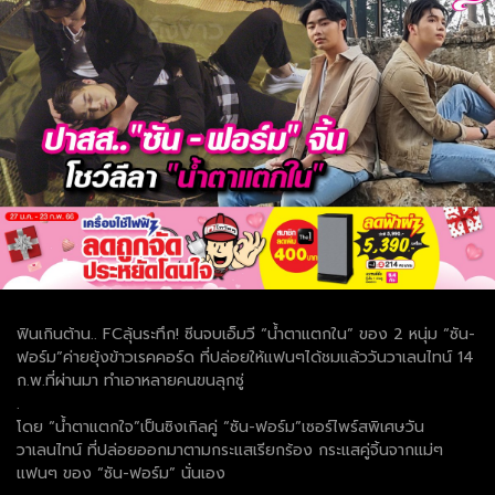
ฟินเกินต้าน.. FCลุ้นระทึก! ซีนจบเอ็มวี “น้ำตาแตกใน” ของ 2 หนุ่ม “ซัน-
ฟอร์ม”ค่ายยุ้งข้าวเรคคอร์ด ที่ปล่อยให้แฟนๆได้ชมแล้ววันวาเลนไทน์ 14
ก.พ.ที่ผ่านมา ทำเอาหลายคนขนลุกซู่
.
โดย “น้ำตาแตกใจ”เป็นซิงเกิลคู่ “ซัน-ฟอร์ม”เซอร์ไพร์สพิเศษวัน
วาเลนไทน์ ที่ปล่อยออกมาตามกระแสเรียกร้อง กระแสคู่จิ้นจากแม่ๆ
แฟนๆ ของ “ซัน-ฟอร์ม” นั่นเอง