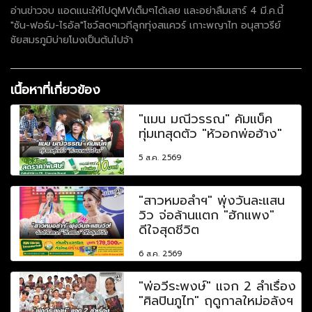
อ่านข่าวจบ แอดแนะให้ไปดูMVเต็มๆได้เลย และอย่าลืมเสาร์ 4 มี.ค.นี้
"ซัน-ฟอร์ม-ไรอัล"โชว์สดๆเวทีลูกทุ่งสแควร์ เกาะพญาไท อนุสาวรีย์
ชัยสมรภูมิบ่ายโมงเป็นต้นไปจ้า
เนื้อหาที่เกี่ยวข้อง
"แมน มณีวรรณ" คัมแบ็ค
ทุ่มเทสุดตัว "หัวอกพ่อฮ้าง"
5 ส.ค. 2569
"สาวหมอลำฯ" พุ่งวันละแสน
วิว จ่อล้านแตก "ฮักแพง"
ดีใจสุดชีวิต
6 ส.ค. 2569
"พ่อวีระพงษ์" แจก 2 ลำเรื่อง
"ศิลปินภูไท" ฤดูกาลใหม่อลังฯ