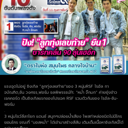
แรงฉุดไม่อยู่ ซิงเกิล “ลูกทุ่งเลขท้าย”ของ 3 หนุ่มRSF ไรอัล กา
จบัณฑิต,ซัน วงศธร,ฟอร์ม ชลพิพรรธน์ft. “หม่ำ จ๊กมก” ค่ายยุ้งข้าว
เรคคอร์ด เป็นซิงเกิลแรกของโปรเจค RSF รวมตัวกันของ ไรอัล-ซัน-
ฟอร์ม
.
3 หนุ่มโชว์ลีลาโยก แดนซ์ สนุกๆปล่อยน้ำเสียง โพสท่าหล่อชนิดไม่มีใคร
ยอมใคร ขณะที่ “บอสหม่ำ” ได้เข้ามาสร้างสีสัน เติมเต็มเนื้อหาซิงเกิลนี้ได้