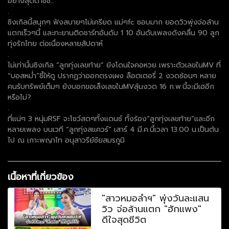
อย่างสุดต๊าซซ..
.
ซิงเกิลนี้สนุกๆ ฟังสบายๆไม่เครียด แม่ๆfc ชอบมาก ยอดวิวพุ่งจ่อล้าน
แตกเร็วๆนี้ และทะยานติดชาร์ทอันดับ 1 10 อันดับเพลงดังคลื่น 90 ลูก
ทุ่งรักไทย ต่อเนื่องหลายสัปดาห์
.
ไม่เท่านั้นซิงเกิล “ลูกทุ่งเลขท้าย” ยังโดนใจคอหวย เพราะตัวเลขในMV ที่
“บอสหม่ำ”ชี้ให้ดู ปรากฏว่าออกตรงเผง ล็อตเตอรี่ 2 งวดซ้อนๆ หลาย
คนรับทรัพย์เต็มๆ ยังบอกขอเล็งเลขในMVลุ้นงวด 16 ก.พ.นี้จะมีเฮอีก
หรือไม่?
.
ที่แน่ๆ 3 หนุ่มRSF จะโชว์สดๆทั้งแดนซ์ ทั้งร้อง”ลูกทุ่งเลขท้าย”และอีก
หลายเพลง บนเวที “ลูกทุ่งสแควร์” เสาร์ 4 มี.ค.นี้เวลา 13.00 น.เป็นต้น
ไป ณ เกาะพญาไท อนุสาวรีย์ชัยสมรภูมิ
เนื้อหาที่เกี่ยวข้อง
"สาวหมอลำฯ" พุ่งวันละแสน
วิว จ่อล้านแตก "ฮักแพง"
ดีใจสุดชีวิต