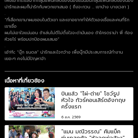
เพื่อเอากระแสจากกลุ่มแฟนคลับของน้องแน่นอนกลุ่มแฟนคลับของน้อง
น่ารักและผมก็น่ารักกับพวกเขาเสมอ ( ถึงจะกวน … เขาบ้าง บางเวลา )
.
“ที่เลือกเขามาผมชอบในตัวเขา และเขาอยากทำให้ตัวเองเชื่อและคนที่รัก
เขาเชื่อ
ผมไม่เอาใจแน่นอน ถ้าเล่นไม่ดีไม่ตั้งใจจะด่ามันเอง ถ้าใครดราม่า พี่ ก้อง
ห้วยไร่ พร้อมปกป้องผมเสมอ”
.
เอ้า!fc “นุ๊ก ธนดล” น่ารักและใจกว้าง เพื่อนุ๊กมีประสบการณ์ทำงาน
เยอะๆ คงไม่มีปัญหาจ้า
เนื้อหาที่เกี่ยวข้อง
บินแล้ว "ไผ่-ต่าย" โชว์รูป
หัวใจ ทัวร์คอนเสิร์ตอังกฤษ
ครั้งแรก
6 ส.ค. 2569
"แมน มณีวรรณ" คัมแบ็ค
ทุ่มเทสุดตัว "หัวอกพ่อฮ้าง"