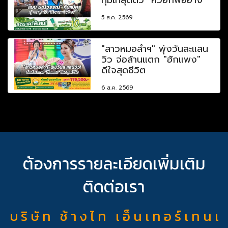
5 ส.ค. 2569
"สาวหมอลำฯ" พุ่งวันละแสน
วิว จ่อล้านแตก "ฮักแพง"
ดีใจสุดชีวิต
6 ส.ค. 2569
ต้องการรายละเอียดเพิ่มเติม
ติดต่อเรา
บ ริ ษั ท ช้ า ง ไ ท เ อ็ น เ ท อ ร์ เ ท น เ