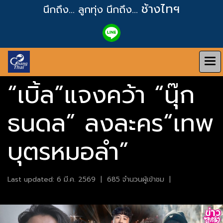
ช้างไทฯ
นึกถึง... ลูกทุ่ง
นึกถึง...
“เบิ้ล”แจงคว้า “นุ๊ก
ธนดล” ลงละคร“เทพ
บุตรหมอลำ”
Last updated: 6 มี.ค. 2569
|
685 จำนวนผู้เข้าชม
|