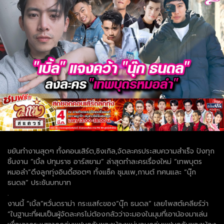
ขยันทำงานสุดๆ ทั้งคอนเสิร์ต,ซิงเกิล,จัดละครประสบความสำเร็จ ปังทุก
ชิ้นงาน “เบิ้ล ปทุมราช อาร์สยาม” ล่าสุดทำละครเรื่องใหม่ “เทพบุตร
หมอลำ”ดึงลูกทุ่งอินดี้ฮอตๆ ทั้งแซ็ค ชุมแพ,กานต์ ทศนและ “นุ๊ก
ธนดล” ประชันบทบาท
.
งานนี้ “เบิ้ล”หวั่นดราม่า กระแสfcของ“นุ๊ก ธนดล” เลยโพสต์เคลียร์ว่า
“ในฐานะที่ผมเป็นผู้จัดละครไม่ต้องกลัวว่าจะมองในมุมที่เอาน้องมาเล่น