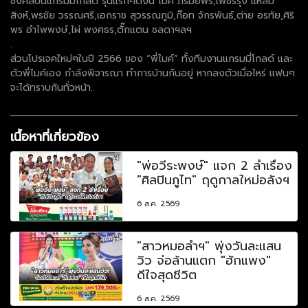
ซึ่งศิลปินแกรมมี่โกลด์ รุ่นแรกๆดังนี้ ไมค์ ภิรมย์พร,เพชรรุ่ง แหลม
สิงห์,พรชัย วรรณศรี,เอกราช สุวรรณภูมิ,ก๊อท จักรพันธ์,ต่าย อรทัย,ศิริ
พร อำไพพงษ์,ไผ่ พงศธร,ตั๊กแตน ชลดาฯลฯ
.
ส่วนโปรเจคใหม่ๆในปี 2566 ของ “พี่ไมค์” ทั้งทีมงานแกรมมี่โกลด์ และ
ตัวพี่ไมค์เอง กำลังพิจารณา ทำการบ้านกันอยู่ หากลงตัวเมื่อไหร่ แฟนๆ
จะได้ทราบกันทั่วหน้า..
เนื้อหาที่เกี่ยวข้อง
"พ่อวีระพงษ์" แจก 2 ลำเรื่อง
"ศิลปินภูไท" ฤดูกาลใหม่อลังฯ
6 ส.ค. 2569
"สาวหมอลำฯ" พุ่งวันละแสน
วิว จ่อล้านแตก "ฮักแพง"
ดีใจสุดชีวิต
6 ส.ค. 2569