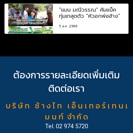
"แมน มณีวรรณ" คัมแบ็ค
ทุ่มเทสุดตัว "หัวอกพ่อฮ้าง"
5 ส.ค. 2569
ต้องการรายละเอียดเพิ่มเติม
ติดต่อเรา
บ ริ ษั ท ช้ า ง ไ ท เ อ็ น เ ท อ ร์ เ ท น เ
ม น ท์ จำ กั ด
Tel.
02 974 5720