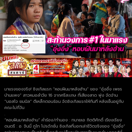
มาแรงของจริง! ซิงเกิลแรก “หอบฝันมาหลังฮ้าน” ของ “อุ๋งอิ๋ง เพชร
บ้านแพง” สาวหมอลำวัย 16 จากศรีสะเกษ ที่เสียงสาด พุ่ง จัดจ้าน
“บอสโจ ยมนิล” ตีเหล็กตอนร้อน จัดซิงเกิลแรกให้ทันที หลังเซ็นอยู่กับ
คณะไม่กี่วัน
.
“หอบฝันมาหลังฮ้าน” คำร้อง/ทำนอง : ทนายเอ กิตติศักดิ์ เรียงเรียง
ดนตรี : อ. จินนี่ ภูไท โปรดักชั่น ซิงเกิลที่บอกเล่าชีวิตจริงของ “อุ๋งอิ๋ง”