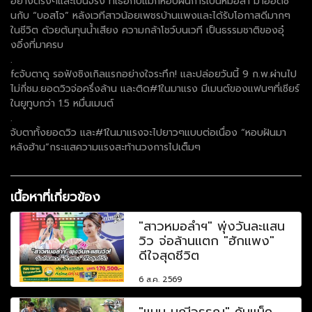
อย่างตรงๆและเป็นจริง ที่เธอกับแม่ก็หอบฝันการเป็นหมอลำ มาออดิชั่
นกับ “บอสโจ” หลังเวทีสาวน้อยเพชรบ้านแพงและได้รับโอกาสดีมากๆ
ในชีวิต ด้วยต้นทุนน้ำเสียง ความกล้าโชว์บนเวที เป็นธรรมชาติของอุ๋
งอิ๋งที่มาครบ
.
fcจับตาดู รอฟังซิงเกิลแรกอย่างใจระทึก! และปล่อยวันนี้ 9 ก.พ.ผ่านไป
ไม่กี่ชม.ยอดวิวจ่อครึ่งล้าน และติด#1ในมาแรง มีเมนต์ของแฟนๆที่เชียร์
ในยูทูบกว่า 1.5 หมื่นเมนต์
.
จับตาทั้งยอดวิว และ#1ในมาแรงจะไปยาวๆแบบต่อเนื่อง “หอบฝันมา
หลังฮ้าน”กระแสความแรงสะท้านวงการไปเต็มๆ
เนื้อหาที่เกี่ยวข้อง
"สาวหมอลำฯ" พุ่งวันละแสน
วิว จ่อล้านแตก "ฮักแพง"
ดีใจสุดชีวิต
6 ส.ค. 2569
"แมน มณีวรรณ" คัมแบ็ค