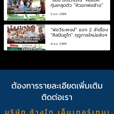
ทุ่มเทสุดตัว "หัวอกพ่อฮ้าง"
5 ส.ค. 2569
"พ่อวีระพงษ์" แจก 2 ลำเรื่อง
"ศิลปินภูไท" ฤดูกาลใหม่อลังฯ
6 ส.ค. 2569
ต้องการรายละเอียดเพิ่มเติม
ติดต่อเรา
บ ริ ษั ท ช้ า ง ไ ท เ อ็ น เ ท อ ร์ เ ท น เ