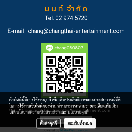
ม น ท์ จำ กั ด
Tel.
02 974 5720
E-mail
chang@changthai-entertainment.com
chang080807
เว็บไซต์นี้มีการใช้งานคุกกี้ เพื่อเพิ่มประสิทธิภาพและประสบการณ์ที่ดี
ในการใช้งานเว็บไซต์ของท่าน ท่านสามารถอ่านรายละเอียดเพิ่มเติม
Copy right by Changthai-entertainment.com
ได้ที่
นโยบายความเป็นส่วนตัว
และ
นโยบายคุกกี้
ผู้เข้าชมวันนี้
1
ตั้งค่าคุกกี้
ยอมรับทั้งหมด
Powered by
MakeWebEasy.com