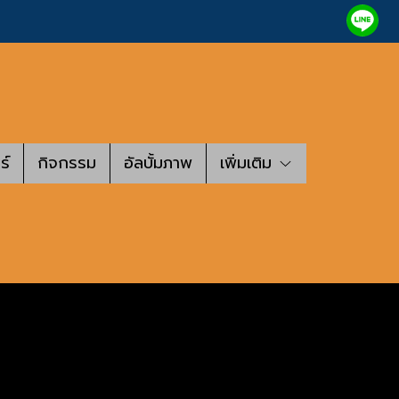
ร์
กิจกรรม
อัลบั้มภาพ
เพิ่มเติม
น