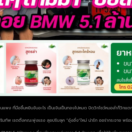
นแพง ที่มือขึ้นหยิบจับอะไร เป็นเงินเป็นทองไปหมด ปิดวิกโชว์หมอลำก็วิกแตก 
ิมทัพ เรตติ้งคณะพุ่งแรง ลุยปรับลุค “อุ๋งอิ๋ง”ใหม่ น่ารัก ออร่ากระจาย พร้อม