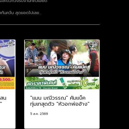
ะดวกวิ่งรับงานที่คิวเอี๊ยด
างทันควัน สุดยอดไปเลย...
แสน
"แมน มณีวรรณ" คัมแบ็ค
"
ทุ่มเทสุดตัว "หัวอกพ่อฮ้าง"
5 ส.ค. 2569