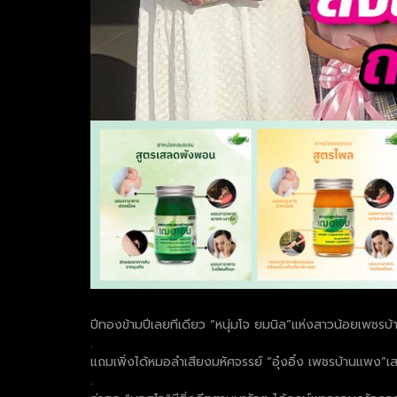
ปีทองข้ามปีเลยทีเดียว “หนุ่มโจ ยมนิล”แห่งสาวน้อยเพชรบ้า
.
แถมเพิ่งได้หมอลำเสียงมหัศจรรย์ “อุ๋งอิ๋ง เพชรบ้านแพง”เสร
.