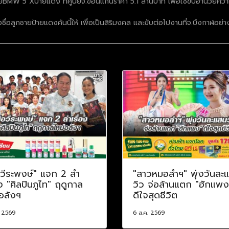
BMW 5 Xป้ายแดง ที่ศูนย์จ.ขอนแก่นราคา 5.1 ล้านบาท เพื่อใช้ขับอำนวยความส
ชื่อลูกชายป้ายแดงคันนี้ให้ เพื่อเป็นสิริมงคล และขับต่อไปงานที่จ.บึงกาฬอย่
อวีระพงษ์" แจก 2 ลำ
"สาวหมอลำฯ" พุ่งวันละ
อง "ศิลปินภูไท" ฤดูกาล
วิว จ่อล้านแตก "ฮักแพง
อลังฯ
ดีใจสุดชีวิต
. 2569
6 ส.ค. 2569