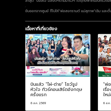
ล่าสุด “บอสโจ”มีสิ่งดีๆตามมารัวๆ ได้ฤกษ์พาครอบครัวถอย
.
ขับออกจากศูนย์ ก็ไปให้”พ่อสงกรานต์ แม่สุภาพ”เจิม และตั้ง
เนื้อหาที่เกี่ยวข้อง
บินแล้ว "ไผ่-ต่าย" โชว์รูป
"พ่
หัวใจ ทัวร์คอนเสิร์ตอังกฤษ
เรื่
ครั้งแรก
ใหม่
6 ส.ค. 2569
6 ส.ค