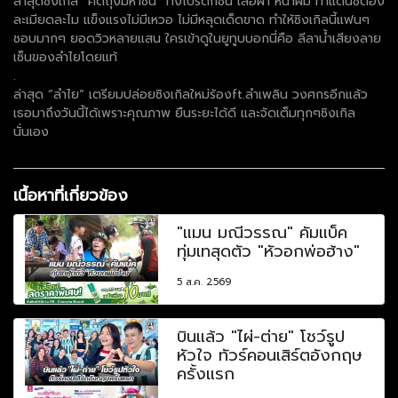
ล่าสุดซิงเกิล “คิดถุงมหาชน” ทั้งโปรดักชั่น เสื้อผ้า หน้าผม ท่าแดนซ์ต้อง
ละเมียดละไม แข็งแรงไม่มีเหวอ ไม่มีหลุดเด็ดขาด ทำให้ซิงเกิลนี้แฟนๆ
ชอบมากๆ ยอดวิวหลายแสน ใครเข้าดูในยูทูบบอกนี่คือ ลีลาน้ำเสียงลาย
เซ็นของลำไยโดยแท้
.
ล่าสุด “ลำไย” เตรียมปล่อยซิงเกิลใหม่ร้องft.ลำเพลิน วงศกรอีกแล้ว
เธอมาถึงวันนี้ได้เพราะคุณภาพ ยืนระยะได้ดี และจัดเต็มทุกๆซิงเกิล
นั่นเอง
เนื้อหาที่เกี่ยวข้อง
"แมน มณีวรรณ" คัมแบ็ค
ทุ่มเทสุดตัว "หัวอกพ่อฮ้าง"
5 ส.ค. 2569
บินแล้ว "ไผ่-ต่าย" โชว์รูป
หัวใจ ทัวร์คอนเสิร์ตอังกฤษ
ครั้งแรก