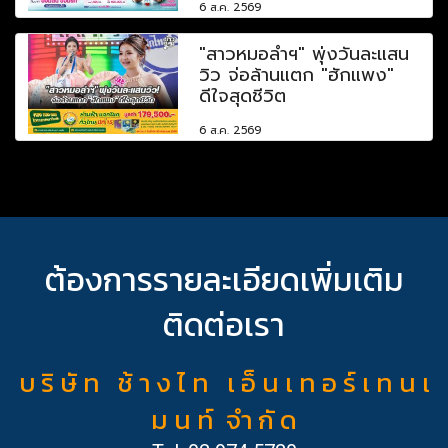
6 ส.ค. 2569
"สาวหมอลำฯ" พุ่งวันละแสน
วิว จ่อล้านแตก "ฮักแพง"
ดีใจสุดชีวิต
6 ส.ค. 2569
ต้องการรายละเอียดเพิ่มเติม
ติดต่อเรา
บ ริ ษั ท ช้ า ง ไ ท เ อ็ น เ ท อ ร์ เ ท น เ
ม น ท์ จำ กั ด