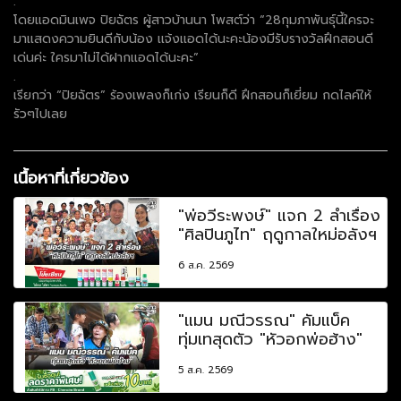
.
โดยแอดมินเพจ ปิยฉัตร ผู้สาวบ้านนา โพสต์ว่า “28กุมภาพันธุ์นี้ใครจะ
มาเเสดงความยินดีกับน้อง เเจ้งเเอดได้นะคะน้องมีรับรางวัลฝึกสอนดี
เด่นค่ะ ใครมาไม่ได้ฝากเเอดได้นะคะ”
.
เรียกว่า “ปิยฉัตร” ร้องเพลงก็เก่ง เรียนก็ดี ฝึกสอนก็เยี่ยม กดไลค์ให้
รัวๆไปเลย
เนื้อหาที่เกี่ยวข้อง
"พ่อวีระพงษ์" แจก 2 ลำเรื่อง
"ศิลปินภูไท" ฤดูกาลใหม่อลังฯ
6 ส.ค. 2569
"แมน มณีวรรณ" คัมแบ็ค
ทุ่มเทสุดตัว "หัวอกพ่อฮ้าง"
5 ส.ค. 2569