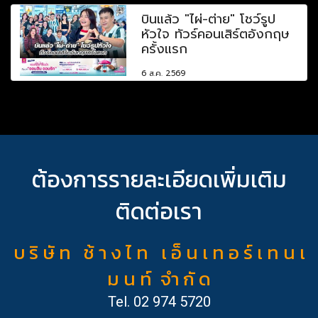
บินแล้ว "ไผ่-ต่าย" โชว์รูป
หัวใจ ทัวร์คอนเสิร์ตอังกฤษ
ครั้งแรก
6 ส.ค. 2569
ต้องการรายละเอียดเพิ่มเติม
ติดต่อเรา
บ ริ ษั ท ช้ า ง ไ ท เ อ็ น เ ท อ ร์ เ ท น เ
ม น ท์ จำ กั ด
Tel.
02 974 5720