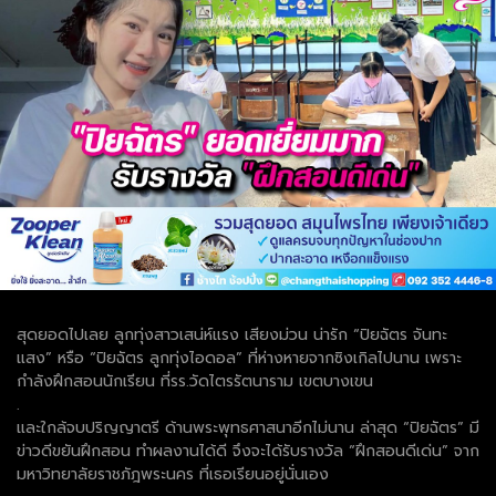
สุดยอดไปเลย ลูกทุ่งสาวเสน่ห์แรง เสียงม่วน น่ารัก “ปิยฉัตร จันทะ
แสง” หรือ “ปิยฉัตร ลูกทุ่งไอดอล” ที่ห่างหายจากซิงเกิลไปนาน เพราะ
กำลังฝึกสอนนักเรียน ที่รร.วัดไตรรัตนาราม เขตบางเขน
.
และใกล้จบปริญญาตรี ด้านพระพุทธศาสนาอีกไม่นาน ล่าสุด “ปิยฉัตร” มี
ข่าวดีขยันฝึกสอน ทำผลงานได้ดี จึงจะได้รับรางวัล “ฝึกสอนดีเด่น” จาก
มหาวิทยาลัยราชภัฎพระนคร ที่เธอเรียนอยู่นั่นเอง