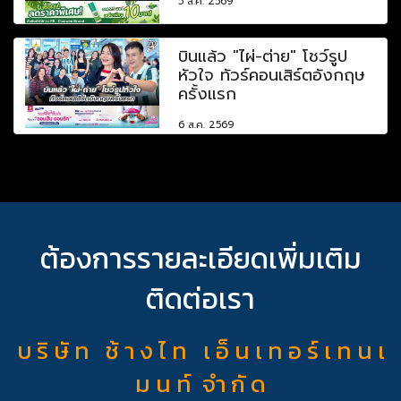
5 ส.ค. 2569
บินแล้ว "ไผ่-ต่าย" โชว์รูป
หัวใจ ทัวร์คอนเสิร์ตอังกฤษ
ครั้งแรก
6 ส.ค. 2569
ต้องการรายละเอียดเพิ่มเติม
ติดต่อเรา
บ ริ ษั ท ช้ า ง ไ ท เ อ็ น เ ท อ ร์ เ ท น เ
ม น ท์ จำ กั ด