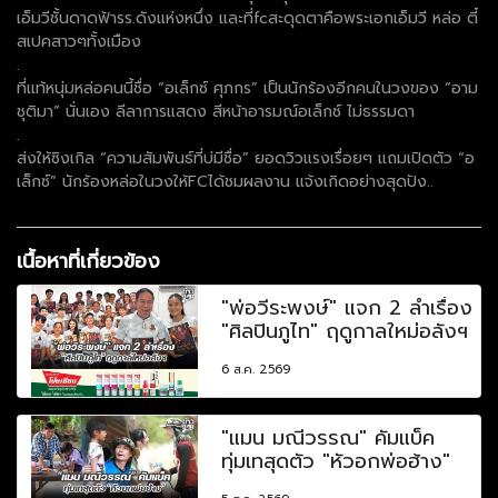
เอ็มวีชั้นดาดฟ้ารร.ดังแห่งหนึ่ง และที่fcสะดุดตาคือพระเอกเอ็มวี หล่อ ตี๋
สเปคสาวๆทั้งเมือง
.
ที่แท้หนุ่มหล่อคนนี้ชื่อ “อเล็กซ์ ศุภกร” เป็นนักร้องอีกคนในวงของ “อาม
ชุติมา” นั่นเอง ลีลาการแสดง สีหน้าอารมณ์อเล็กซ์ ไม่ธรรมดา
.
ส่งให้ซิงเกิล “ความสัมพันธ์ที่บ่มีชื่อ” ยอดวิวแรงเรื่อยๆ แถมเปิดตัว “อ
เล็กซ์” นักร้องหล่อในวงให้FCได้ชมผลงาน แจ้งเกิดอย่างสุดปัง..
เนื้อหาที่เกี่ยวข้อง
"พ่อวีระพงษ์" แจก 2 ลำเรื่อง
"ศิลปินภูไท" ฤดูกาลใหม่อลังฯ
6 ส.ค. 2569
"แมน มณีวรรณ" คัมแบ็ค
ทุ่มเทสุดตัว "หัวอกพ่อฮ้าง"