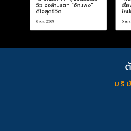
วิว จ่อล้านแตก "ฮักแพง"
เรื่
ดีใจสุดชีวิต
ใหม่
6 ส.ค. 2569
6 ส.ค
ต
บ ริ ษ