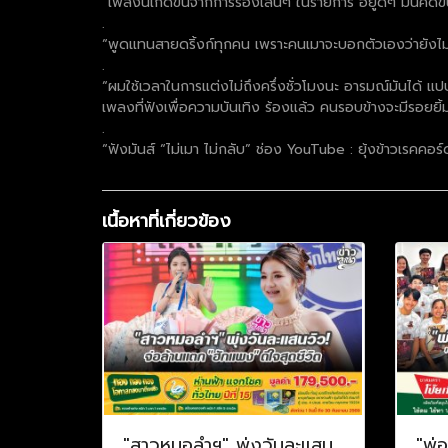
“เพลงนี้เกิดขึ้นจากการร้องเล่นๆ ในรายการ อยู่ดีๆ มันคิดขึ
.
“พูดแทนสายดริ้งก์ทุกคน เพราะคนเมาจะบอกตัวเองว่ายังไม่
.
“ผมใช้เวลาในการแต่งไม่ถึงครึ่งชั่วโมงนะ อารมณ์มันได้ แป
เพลงที่ฟังเพื่อความบันเทิง ร้องแล้ว คนรอบข้างจะมีรอยยิ
.
“ฟังมันส์ “ไม่เมา ไม่กลับ” ช่อง YouTube : ยุ้งข้าวเรคคอ
เนื้อหาที่เกี่ยวข้อง
"สาวหมอลำฯ" พุ่งวันละแสน
"พ่