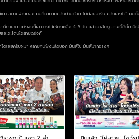
้นมาได้เอง แล้วก็ไปมีกระแสใน Tiktok ก็มีคนเชียร์ให้แต่งให้จบ เพลงนี้เหมาะก
เมา อยากฝากบอก คนที่มาตามกลับบ้านด้วย ไม่ต้องมารับ กลับเองได้! คนดื่ม
บเดียวเลย แต่งจบก็เอาวางไว้ให้ตกผลึก 4-5 วัน แล้วมาฮัมดู ตรงนี้ดีมั้ย มี
้มและจะโดนใจสายดริ้งก์
ร์ดได้เลยครับผม” หลายคนฟังแล้วบอก มันส์ใช่ มันส์มากจริงๆ
อวีระพงษ์" แจก 2 ลำ
บินแล้ว "ไผ่-ต่าย" โชว์รู