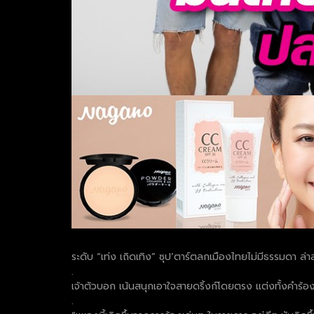
ระดับ “เท่ง เถิดเทิง” ซุป’ตาร์ตลกเมืองไทยไม่มีธรรมดา ล่า
.
เจ้าตัวบอก เน้นสนุกเอาใจสายดริ้งก์โดยตรง แต่งทั้งคำร้อ
.