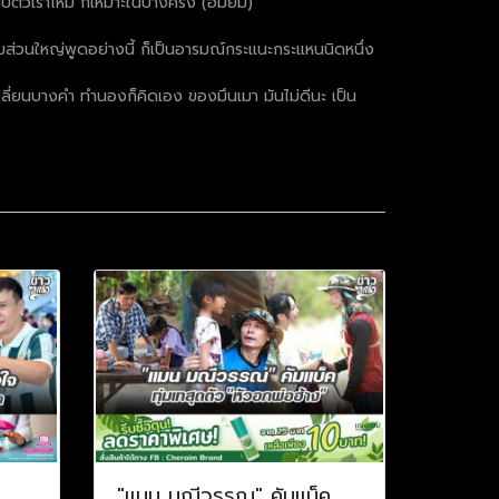
ับตัวเราไหม ก็เหมาะในบางครั้ง (อมยิ้ม)
ส่วนใหญ่พูดอย่างนี้ ก็เป็นอารมณ์กระแนะกระแหนนิดหนึ่ง
เปลี่ยนบางคำ ทำนองก็คิดเอง ของมึนเมา มันไม่ดีนะ เป็น
ป
"แมน มณีวรรณ" คัมแบ็ค