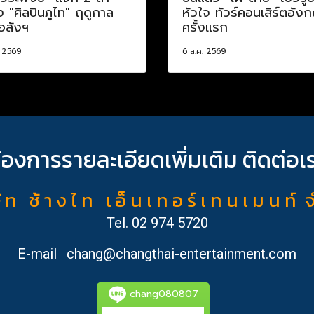
อง "ศิลปินภูไท" ฤดูกาล
หัวใจ ทัวร์คอนเสิร์ตอัง
อลังฯ
ครั้งแรก
. 2569
6 ส.ค. 2569
้องการรายละเอียดเพิ่มเติม ติดต่อเ
ั ท ช้ า ง ไ ท เ อ็ น เ ท อ ร์ เ ท น เ ม น ท์ 
Tel.
02 974 5720
E-mail
chang@changthai-entertainment.com
chang080807