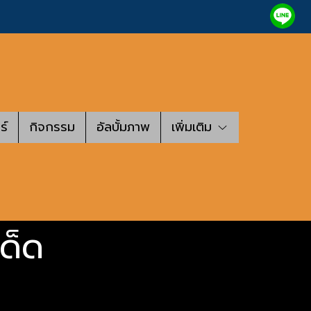
ร์
กิจกรรม
อัลบั้มภาพ
เพิ่มเติม
เด็ด