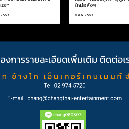
งแรก
ใหม่อลังฯ
. 2569
6 ส.ค. 2569
้องการรายละเอียดเพิ่มเติม ติดต่อเ
ั ท ช้ า ง ไ ท เ อ็ น เ ท อ ร์ เ ท น เ ม น ท์ 
Tel.
02 974 5720
E-mail
chang@changthai-entertainment.com
chang080807