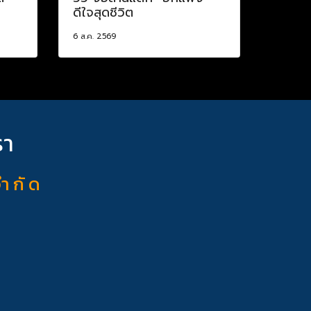
ดีใจสุดชีวิต
6 ส.ค. 2569
รา
จำ กั ด