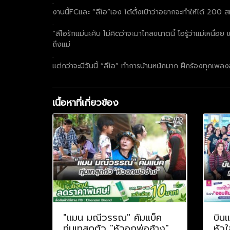
.
งานนี้FCและ “ลีโอ”เอง ได้ตั้งเป้าว่าอยากจะทำให้ได้ 200 สม
.
“ลีโอรักแม่นะคับ ไม่คิดว่าจะมาไกลขนาดนี้ โอรู้ว่าแม่เหนื่อย
ถึงแม่
.
แต่กว่าจะมีวันนี้ “ลีโอ” ทำการบ้านหนักมาก ฝึกร้องทุกเพลงอย
เนื้อหาที่เกี่ยวข้อง
"แมน มณีวรรณ" คัมแบ็ค
บินแ
ทุ่มเทสุดตัว "หัวอกพ่อฮ้าง"
หัวใ