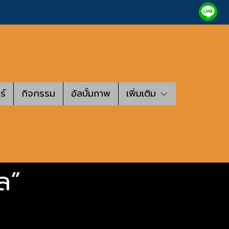
ร์
กิจกรรม
อัลบั้มภาพ
เพิ่มเติม
ล”