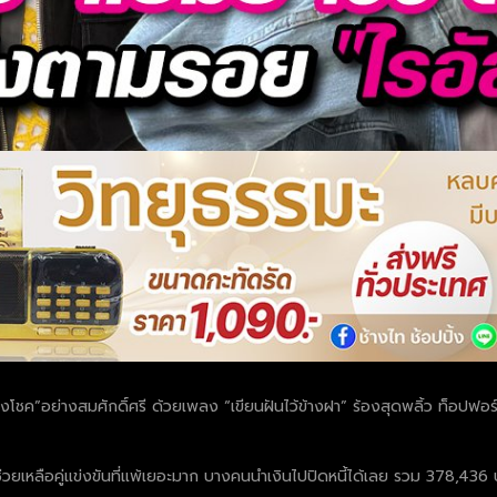
ยงโชค”อย่างสมศักดิ์ศรี ด้วยเพลง “เขียนฝันไว้ข้างฝา” ร้องสุดพลิ้ว ท็อปฟอร์
วยเหลือคู่แข่งขันที่แพ้เยอะมาก บางคนนำเงินไปปิดหนี้ได้เลย รวม 378,436