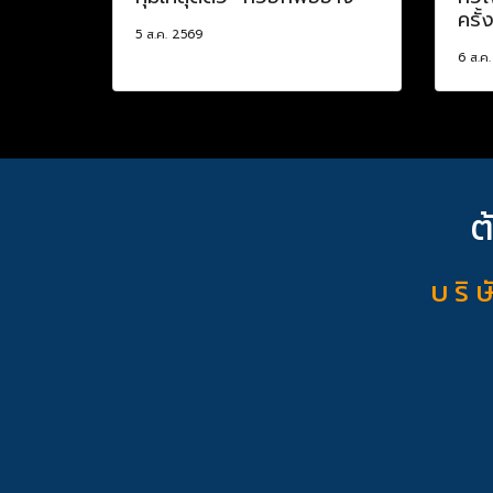
ครั้
5 ส.ค. 2569
6 ส.ค
ต
บ ริ ษ