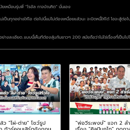
ัยเหมือนรุ่นพี่ “ไรอัล กาจบัณฑิต” นั่นเอง
 แม่เป็นทุกอย่างให้โอ ต่อไปนี้แม่ไม่ต้องเหนื่อยแล้วนะ จะปิดหนี้ให้ได้ โอจะสู้ต
่างละเอียด..แบบนี้เห็นทีต้องลุ้นกันยาวๆ 200 สมัยถือว่าไม่ใช่เรื่องที่เป็นไปไ
ล้ว "ไผ่-ต่าย" โชว์รูป
"พ่อวีระพงษ์" แจก 2 ลำ
จ ทัวร์คอนเสิร์ตอังกฤษ
เรื่อง "ศิลปินภูไท" ฤดูกา