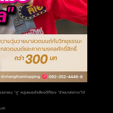
มเอาชนะ “ภู” หนุ่มหมอลำเสียงดีที่ร้อง “อ้ายมาส่งทาง”ได้
 บาท