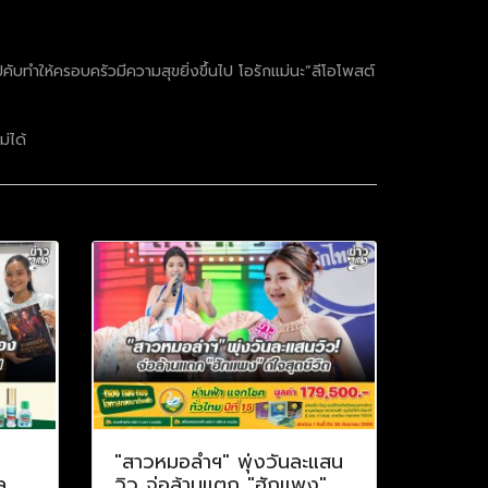
่อไปคับทำให้ครอบครัวมีความสุขยิ่งขึ้นไป โอรักแม่นะ”ลีโอโพสต์
ม่ได้
"สาวหมอลำฯ" พุ่งวันละแสน
ล
วิว จ่อล้านแตก "ฮักแพง"