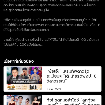
ซึ่งซีนประทับใจเกิดขึ้นกลางรายการ เมื่อ “ลุงโจ้”ที่เดือดร้อน ถูกคนใกล้
ตัวนำที่บ้านไปจำนองโดยไม่รู้ตัว ตัวเองต้องหาเงินไถ่คืน 5 หมื่นบาท
และสู้ชีวิตใช้หนี้ด้วยการขายหมูปิ้ง
.
“ลีโอ”จึงให้เงินลุงโจ้ 2 หมื่นบาทเพื่อเป็นทุนทำอาชีพขายหมูปิ้ง จะได้มี
เงินไถ่ที่บ้านเร็วๆ ทำเอาแฟนๆ คณะกรรมการน้ำตาซึม กับน้ำใจ “ลีโอ” ที่
มีให้ผู้แข่งขันที่เดือดร้อนตลอดมา
.
งานนี้fc ผู้ชมต่างซาบซึ้งน้ำใจ ขอให้”ลีโอ”ล่าฝันได้แชมป์ 100 สมัยและ
ไปต่อให้ถึง 200สมัยไปเลย..
เนื้อหาที่เกี่ยวข้อง
"พ่อเอ๊ะ" เสริมทัพดาวรุ้ว
ระเบียบฯ "เต้ เกียรติพงษ์, บี
วิลาวรรณ"
5 ส.ค. 2569
ทึ่ง! ชุดหมอลำโชว์ "ลูกทุ่งส
แควร์" "แพรวธิดา" ใส่ poem