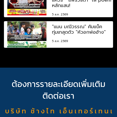
หลักแสน!
5 ส.ค. 2569
"แมน มณีวรรณ" คัมแบ็ค
ทุ่มเทสุดตัว "หัวอกพ่อฮ้าง"
5 ส.ค. 2569
ต้องการรายละเอียดเพิ่มเติม
ติดต่อเรา
บ ริ ษั ท ช้ า ง ไ ท เ อ็ น เ ท อ ร์ เ ท น เ