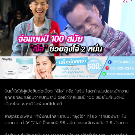
ปันน้ำใจให้ผู้แข่งขันต่อเนื่อง “ลีโอ” หรือ "อธิป โสดา"หนุ่มน้อยหน้าหวาน
ลูกคอกลมกล่อมจากปทุมธานี จ่อเข้าใกล้แชมป์ 100 สมัยไมค์หมดหนี้
เสี่ยงโชค ช่องเวิร์คพ้อยท์ไปทุกที
.
ล่าสุดร้องเพลง “ที่พึ่งคนไกล”เอาชนะ “ลุงโจ้” ที่ร้อง “รักน้องพร” ไป
ตามคาด ทำให้ “ลีโอ”เป็นแชมป์ 98 สมัย สะสมเงินรางวัล 2.8 ล้านบาท
.